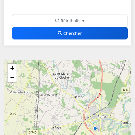
Réinitialiser
Chercher
+
−