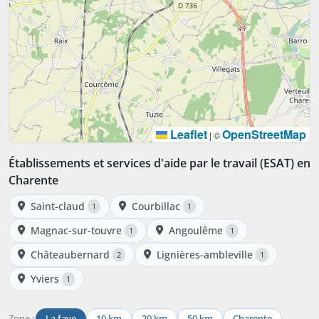
Leaflet
OpenStreetMap
|
©
Établissements et services d'aide par le travail (ESAT) en
Charente
Saint-claud
Courbillac
1
1
Magnac-sur-touvre
Angoulême
1
1
Châteaubernard
Lignières-ambleville
2
1
Yviers
1
Zone :
La faye
10 km
20 km
50 km
Charente