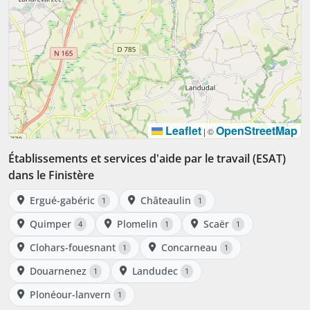
Leaflet
OpenStreetMap
|
©
Établissements et services d'aide par le travail (ESAT)
dans le Finistère
Ergué-gabéric
Châteaulin
1
1
Quimper
Plomelin
Scaër
4
1
1
Clohars-fouesnant
Concarneau
1
1
Douarnenez
Landudec
1
1
Plonéour-lanvern
1