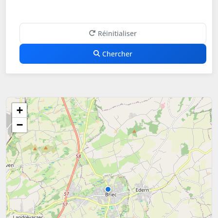
Réinitialiser
Chercher
+
−