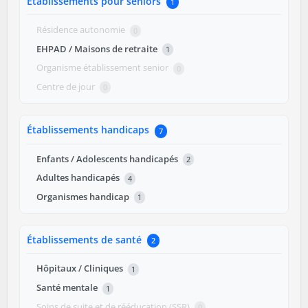
Établissements pour seniors
1
Résidence autonomie
0
EHPAD / Maisons de retraite
1
Organisme établissement senior
0
Centre de jour
0
Établissements handicaps
7
Enfants / Adolescents handicapés
2
Adultes handicapés
4
Organismes handicap
1
Établissements de santé
2
Hôpitaux / Cliniques
1
Santé mentale
1
Soins de suite et de rééducation (SSR)
0