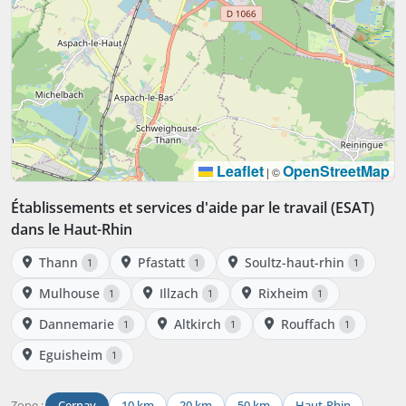
Leaflet
OpenStreetMap
|
©
Établissements et services d'aide par le travail (ESAT)
dans le Haut-Rhin
Thann
Pfastatt
Soultz-haut-rhin
1
1
1
Mulhouse
Illzach
Rixheim
1
1
1
Dannemarie
Altkirch
Rouffach
1
1
1
Eguisheim
1
Zone :
Cernay
10 km
20 km
50 km
Haut-Rhin