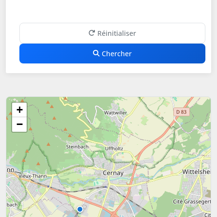
Réinitialiser
Chercher
+
−