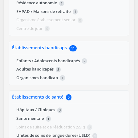
Résidence autonomie
1
EHPAD / Maisons de retraite
1
Organisme établissement senior
0
Centre de jour
0
Établissements handicaps
11
Enfants / Adolescents handicapés
2
Adultes handicapés
8
Organismes handicap
1
Établissements de santé
5
Hôpitaux / Cliniques
3
Santé mentale
1
Soins de suite et de rééducation (SSR)
0
Unités de soins de longue durée (USLD)
1