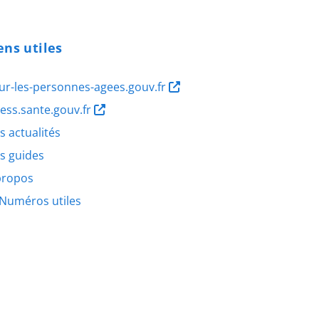
ens utiles
ur-les-personnes-agees.gouv.fr
ness.sante.gouv.fr
s actualités
s guides
propos
Numéros utiles