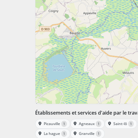
Établissements et services d'aide par le tra
Picauville
Agneaux
Saint-lô
1
1
1
La hague
Granville
1
1