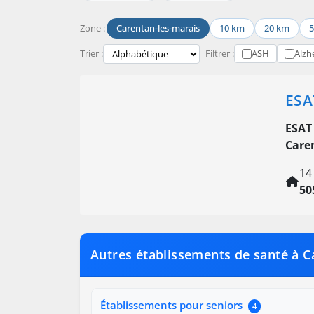
Zone :
Carentan-les-marais
10 km
20 km
Trier :
Filtrer :
ASH
Alzh
ESA
ESAT
Care
14
50
Autres établissements de santé à C
Établissements pour seniors
4