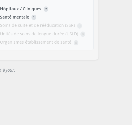
Hôpitaux / Cliniques
2
Santé mentale
1
Soins de suite et de rééducation (SSR)
0
Unités de soins de longue durée (USLD)
0
Organismes établissement de santé
0
 à jour.