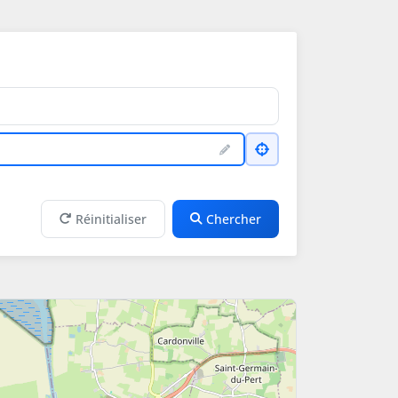
Réinitialiser
Chercher