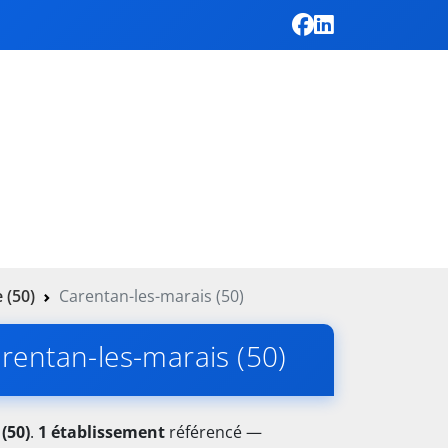
 (50)
Carentan-les-marais (50)
Carentan-les-marais (50)
(50)
.
1 établissement
référencé —