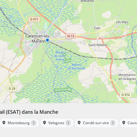
vail (ESAT) dans la Manche
Montebourg
Valognes
Condé-sur-vire
Cout
1
1
1