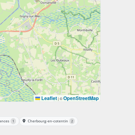
Leaflet
OpenStreetMap
|
©
ances
Cherbourg-en-cotentin
1
2