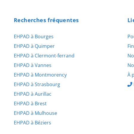
Recherches fréquentes
Li
EHPAD à Bourges
Po
EHPAD à Quimper
Fi
EHPAD à Clermont-ferrand
No
EHPAD à Vannes
No
EHPAD à Montmorency
À 
EHPAD à Strasbourg
EHPAD à Aurillac
EHPAD à Brest
EHPAD à Mulhouse
EHPAD à Béziers