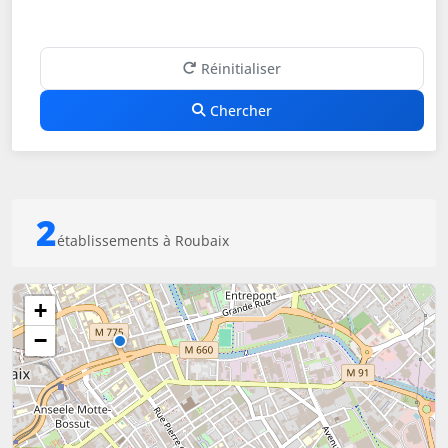
Réinitialiser
Chercher
2
établissements à Roubaix
+
−