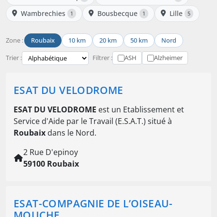
Wambrechies
Bousbecque
Lille
1
1
5
Zone :
Roubaix
10 km
20 km
50 km
Nord
Trier :
Filtrer :
ASH
Alzheimer
ESAT DU VELODROME
ESAT DU VELODROME
est un Etablissement et
Service d'Aide par le Travail (E.S.A.T.) situé à
Roubaix
dans le Nord.
2 Rue D'epinoy
59100 Roubaix
ESAT-COMPAGNIE DE L’OISEAU-
MOUCHE