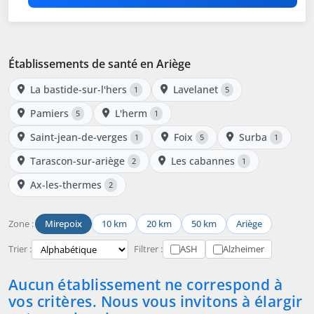
Établissements de santé en Ariège
La bastide-sur-l'hers
Lavelanet
1
5
Pamiers
L'herm
5
1
Saint-jean-de-verges
Foix
Surba
1
5
1
Tarascon-sur-ariège
Les cabannes
2
1
Ax-les-thermes
2
Zone :
Mirepoix
10 km
20 km
50 km
Ariège
Trier :
Filtrer :
ASH
Alzheimer
Aucun établissement ne correspond à
vos critères. Nous vous invitons à élargir