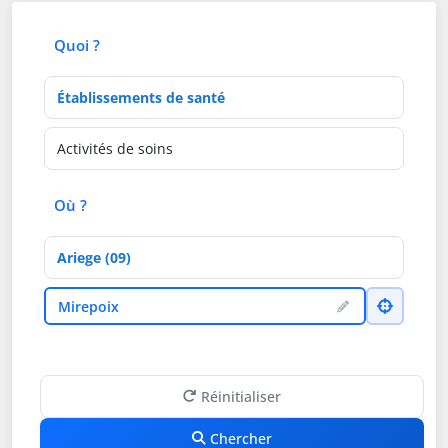
Quoi ?
Type d'établissement
Activités de soins
Où ?
Département
Ville
Mirepoix
Réinitialiser
Chercher