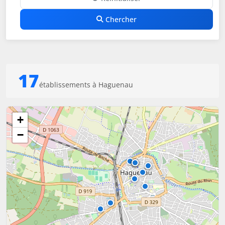
Chercher
17
établissements à Haguenau
+
−