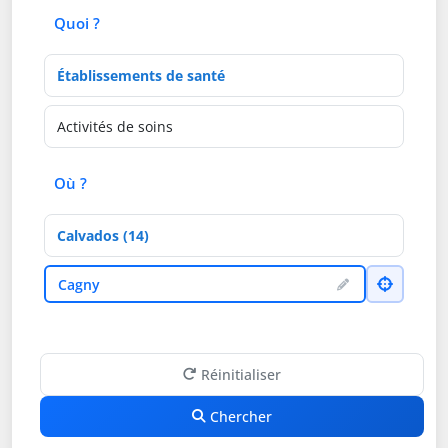
Quoi ?
Type d'établissement
Activités de soins
Où ?
Département
Ville
Cagny
Réinitialiser
Chercher