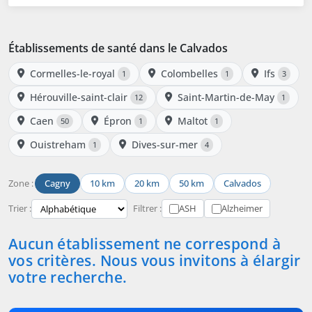
Établissements de santé dans le Calvados
Cormelles-le-royal
Colombelles
Ifs
1
1
3
Hérouville-saint-clair
Saint-Martin-de-May
12
1
Caen
Épron
Maltot
50
1
1
Ouistreham
Dives-sur-mer
1
4
Zone :
Cagny
10 km
20 km
50 km
Calvados
Trier :
Filtrer :
ASH
Alzheimer
Aucun établissement ne correspond à
vos critères. Nous vous invitons à élargir
votre recherche.