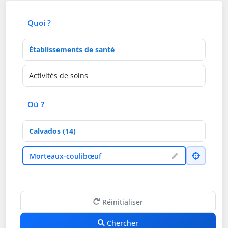
Quoi ?
Type d'établissement
Activités de soins
Où ?
Département
Ville
Morteaux-coulibœuf
Réinitialiser
Chercher