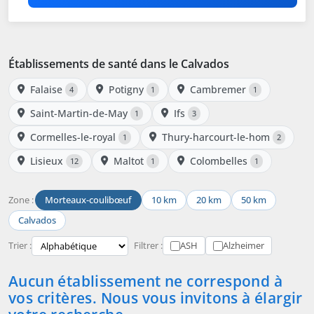
Établissements de santé dans le Calvados
Falaise
Potigny
Cambremer
4
1
1
Saint-Martin-de-May
Ifs
1
3
Cormelles-le-royal
Thury-harcourt-le-hom
1
2
Lisieux
Maltot
Colombelles
12
1
1
Zone :
Morteaux-coulibœuf
10 km
20 km
50 km
Calvados
Trier :
Filtrer :
ASH
Alzheimer
Aucun établissement ne correspond à
vos critères. Nous vous invitons à élargir