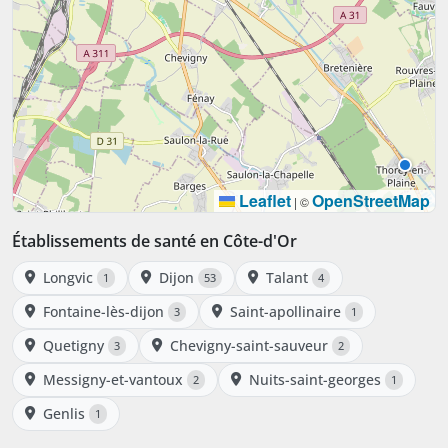
Leaflet
OpenStreetMap
|
©
Établissements de santé en Côte-d'Or
Longvic
Dijon
Talant
1
53
4
Fontaine-lès-dijon
Saint-apollinaire
3
1
Quetigny
Chevigny-saint-sauveur
3
2
Messigny-et-vantoux
Nuits-saint-georges
2
1
Genlis
1