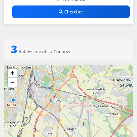
Chercher
3
établissements à Chenôve
+
−