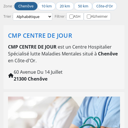
Zone :
Chenôve
10 km
20 km
50 km
Côte-d'Or
Trier :
Filtrer :
ASH
Alzheimer
CMP CENTRE DE JOUR
CMP CENTRE DE JOUR
est un Centre Hospitalier
Spécialisé lutte Maladies Mentales situé à
Chenôve
en Côte-d'Or.
60 Avenue Du 14 Juillet
21300 Chenôve