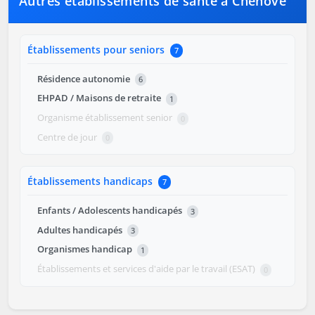
Autres établissements de santé à Chenôve
Établissements pour seniors
7
Résidence autonomie
6
EHPAD / Maisons de retraite
1
Organisme établissement senior
0
Centre de jour
0
Établissements handicaps
7
Enfants / Adolescents handicapés
3
Adultes handicapés
3
Organismes handicap
1
Établissements et services d'aide par le travail (ESAT)
0