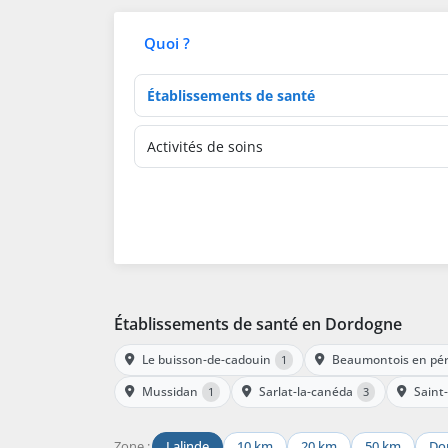
Quoi ?
Type d'établissement
Activités de soins
Établissements de santé en Dordogne
Le buisson-de-cadouin
Beaumontois en pér
1
Mussidan
Sarlat-la-canéda
Saint-
1
3
Zone :
Lalinde
10 km
20 km
50 km
Do