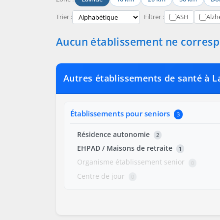
Trier :
Filtrer :
ASH
Alzh
Aucun établissement ne correspo
Autres établissements de santé à L
Établissements pour seniors
3
Résidence autonomie
2
EHPAD / Maisons de retraite
1
Organisme établissement senior
0
Centre de jour
0