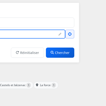
Réinitialiser
Chercher
Castels et bézenac
La force
1
1