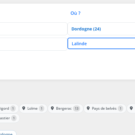
Où ?
Département
Ville
Lalinde
igord
Lolme
Bergerac
Pays de belvès
1
1
13
1
astier
1
rdogne