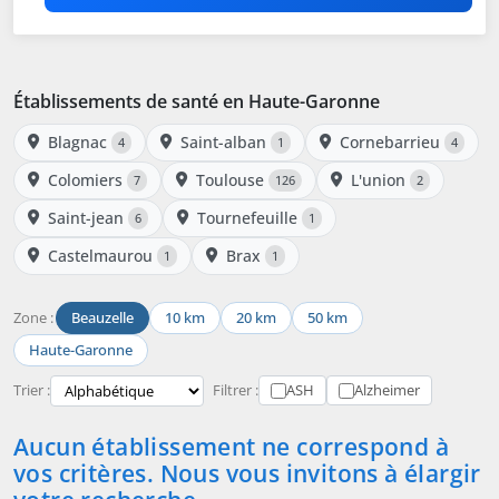
Établissements de santé en Haute-Garonne
Blagnac
Saint-alban
Cornebarrieu
4
1
4
Colomiers
Toulouse
L'union
7
126
2
Saint-jean
Tournefeuille
6
1
Castelmaurou
Brax
1
1
Zone :
Beauzelle
10 km
20 km
50 km
Haute-Garonne
Trier :
Filtrer :
ASH
Alzheimer
Aucun établissement ne correspond à
vos critères. Nous vous invitons à élargir