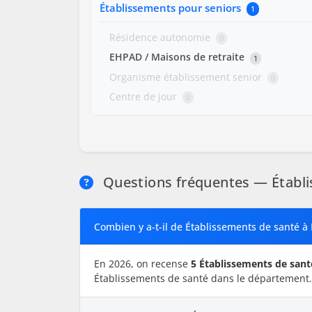
Établissements pour seniors
1
Résidence autonomie
0
EHPAD / Maisons de retraite
1
Organisme établissement senior
0
Centre de jour
0
Questions fréquentes — Établi
Combien y a-t-il de Établissements de santé à
En 2026, on recense
5 Établissements de sant
Établissements de santé dans le département.