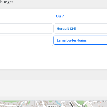
 budget.
Où ?
Département
Ville
Lamalou-les-bains