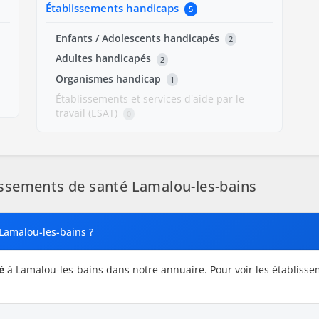
Établissements handicaps
5
Enfants / Adolescents handicapés
2
Adultes handicapés
2
Organismes handicap
1
Établissements et services d'aide par le
travail (ESAT)
0
ssements de santé Lamalou-les-bains
 Lamalou-les-bains ?
é
à Lamalou-les-bains dans notre annuaire. Pour voir les établisse