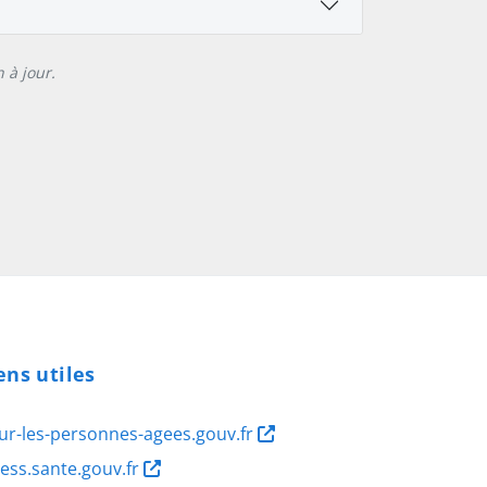
 à jour.
ens utiles
ur-les-personnes-agees.gouv.fr
ness.sante.gouv.fr