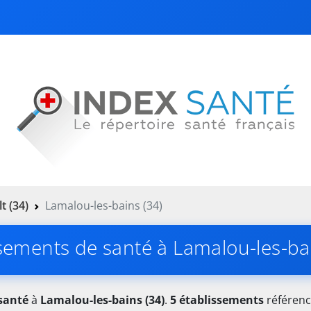
t (34)
Lamalou-les-bains (34)
sements de santé à Lamalou-les-ba
santé
à
Lamalou-les-bains (34)
.
5 établissements
référenc