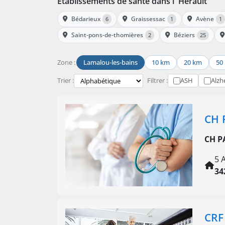
Établissements de santé dans l' Hérault
Bédarieux
Graissessac
Avène
6
1
1
Saint-pons-de-thomières
Béziers
2
25
Zone :
Lamalou-les-bains
10 km
20 km
50
Trier :
Filtrer :
ASH
Alzh
CH 
CH P
5 
34
CRF