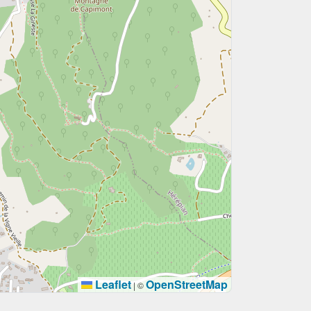
Leaflet
OpenStreetMap
|
©