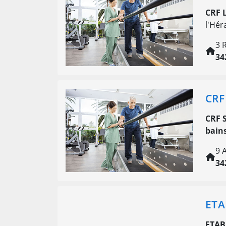
CRF 
l'Hér
3 
34
CRF
CRF 
bain
9 
34
ETA
ETAB