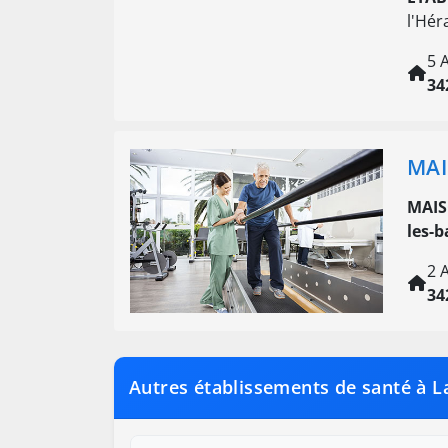
l'Hér
5 
34
MAI
MAIS
les-b
2 
34
Autres établissements de santé à L