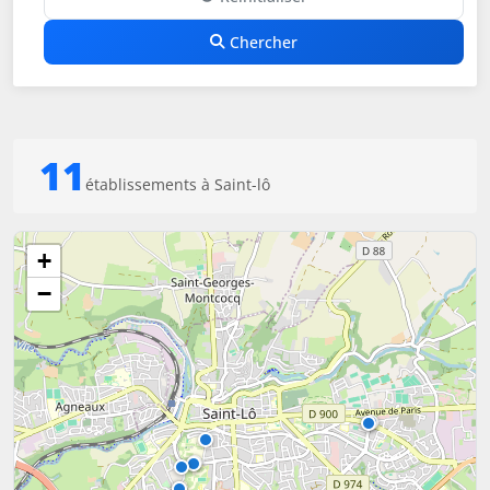
Chercher
11
établissements à Saint-lô
+
−