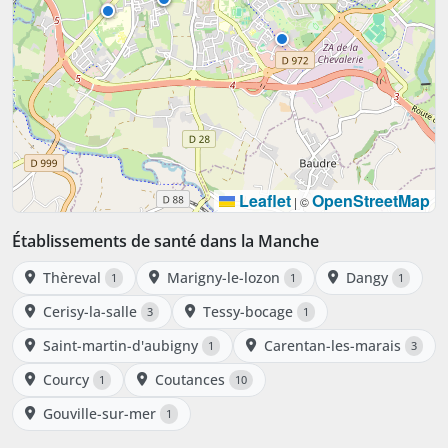
Leaflet
OpenStreetMap
|
©
Établissements de santé dans la Manche
Thèreval
Marigny-le-lozon
Dangy
1
1
1
Cerisy-la-salle
Tessy-bocage
3
1
Saint-martin-d'aubigny
Carentan-les-marais
1
3
Courcy
Coutances
1
10
Gouville-sur-mer
1