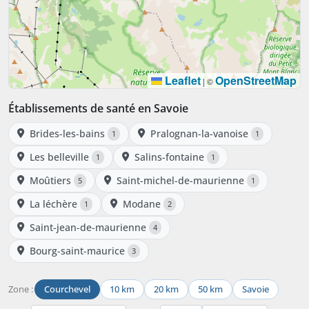
Leaflet
OpenStreetMap
|
©
Établissements de santé en Savoie
Brides-les-bains
Pralognan-la-vanoise
1
1
Les belleville
Salins-fontaine
1
1
Moûtiers
Saint-michel-de-maurienne
5
1
La léchère
Modane
1
2
Saint-jean-de-maurienne
4
Bourg-saint-maurice
3
Zone :
Courchevel
10 km
20 km
50 km
Savoie