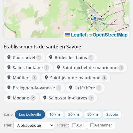
Leaflet
OpenStreetMap
|
©
Établissements de santé en Savoie
Courchevel
Brides-les-bains
1
1
Salins-fontaine
Saint-michel-de-maurienne
1
1
Moûtiers
Saint-jean-de-maurienne
5
4
Pralognan-la-vanoise
La léchère
1
1
Modane
Saint-sorlin-d'arves
2
1
Zone :
Les belleville
10 km
20 km
50 km
Savoie
Trier :
Filtrer :
ASH
Alzheimer