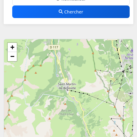
Chercher
+
−