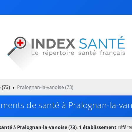
 (73)
Pralognan-la-vanoise (73)
ements de santé à Pralognan-la-van
santé
à
Pralognan-la-vanoise (73)
.
1 établissement
référen