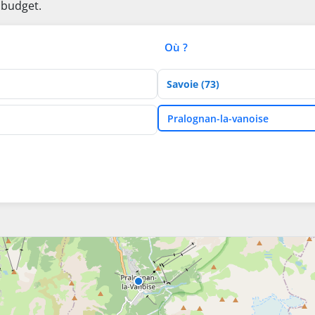
 budget.
Où ?
Département
Ville
Pralognan-la-vanoise