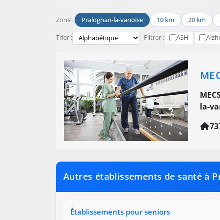
Zone :
Pralognan-la-vanoise
10 km
20 km
Trier :
Filtrer :
ASH
Alzh
MEC
MECS
la-va
73
Autres établissements de santé à P
Établissements pour seniors