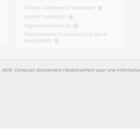
Enfants / Adolescents handicapés
0
Adultes handicapés
0
Organismes handicap
0
Établissements et services d'aide par le
travail (ESAT)
0
L, ASH). Contactez directement l'établissement pour une information