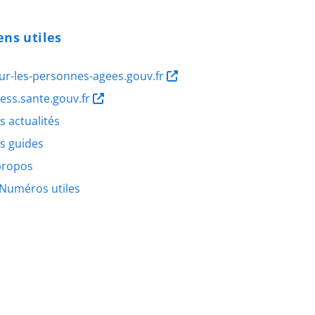
ens utiles
ur-les-personnes-agees.gouv.fr
ness.sante.gouv.fr
s actualités
s guides
propos
Numéros utiles