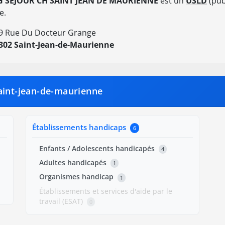
 SEJOUR CH SAINT JEAN DE MAURIENNE
est un
USLD
(pub
e.
9 Rue Du Docteur Grange
302 Saint-Jean-de-Maurienne
aint-jean-de-maurienne
Établissements handicaps
6
Enfants / Adolescents handicapés
4
Adultes handicapés
1
Organismes handicap
1
Établissements et services d'aide par le
travail (ESAT)
0