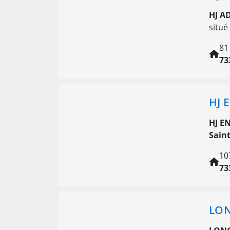
HJ A
situé
81
73
HJ 
HJ E
Sain
10
73
LON