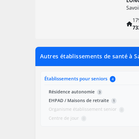
LONG
Savoi
17
73
Autres établissements de santé à S
Établissements pour seniors
4
Résidence autonomie
3
EHPAD / Maisons de retraite
1
Organisme établissement senior
0
Centre de jour
0