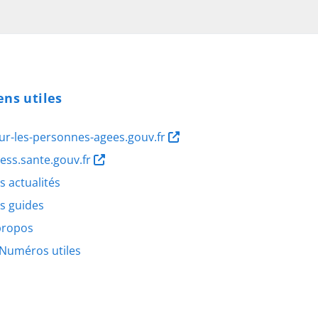
ens utiles
ur-les-personnes-agees.gouv.fr
ness.sante.gouv.fr
s actualités
s guides
propos
Numéros utiles