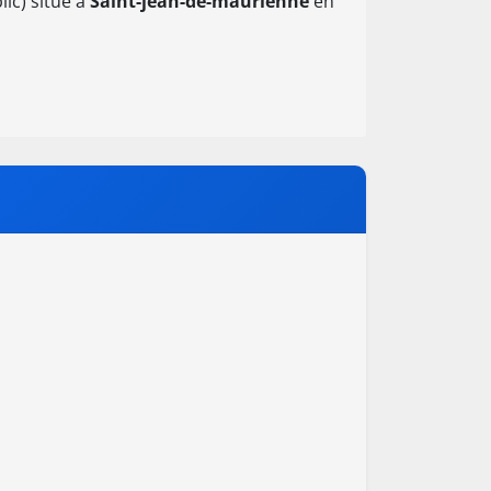
lic) situé à
Saint-jean-de-maurienne
en