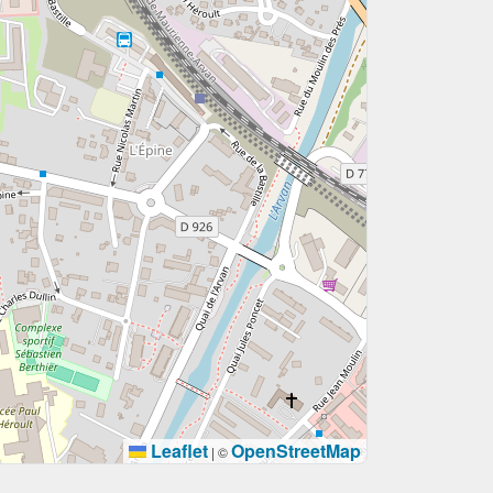
Leaflet
OpenStreetMap
|
©