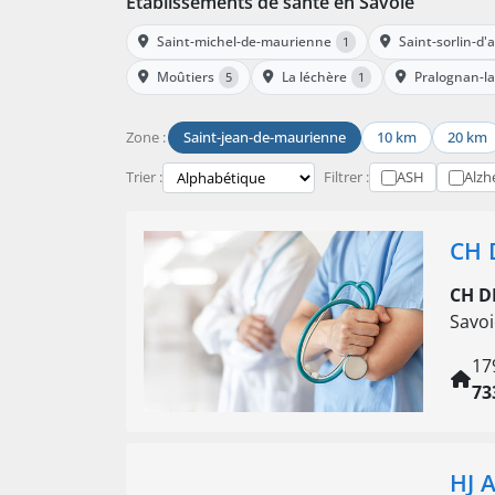
Établissements de santé en Savoie
Saint-michel-de-maurienne
Saint-sorlin-d'
1
Moûtiers
La léchère
Pralognan-la
5
1
Zone :
Saint-jean-de-maurienne
10 km
20 km
Trier :
Filtrer :
ASH
Alzh
CH 
CH D
Savoi
17
73
HJ 