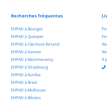
Recherches fréquentes
Li
EHPAD à Bourges
Po
EHPAD à Quimper
Fi
EHPAD à Clermont-ferrand
No
EHPAD à Vannes
No
EHPAD à Montmorency
À 
EHPAD à Strasbourg
EHPAD à Aurillac
EHPAD à Brest
EHPAD à Mulhouse
EHPAD à Béziers