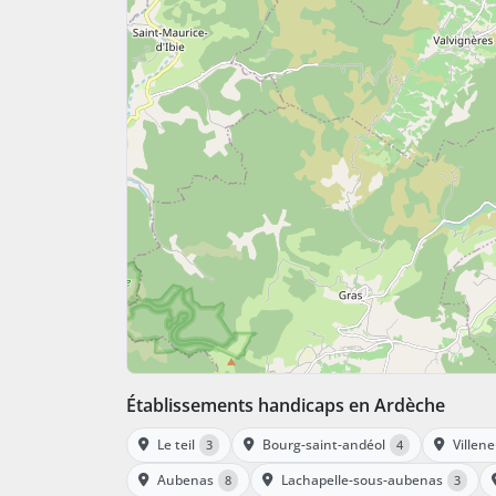
Établissements handicaps en Ardèche
Le teil
Bourg-saint-andéol
Villen
3
4
Aubenas
Lachapelle-sous-aubenas
8
3