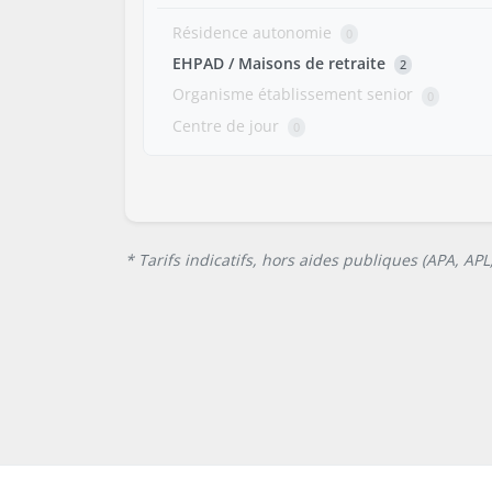
Résidence autonomie
0
EHPAD / Maisons de retraite
2
Organisme établissement senior
0
Centre de jour
0
* Tarifs indicatifs, hors aides publiques (APA, AP