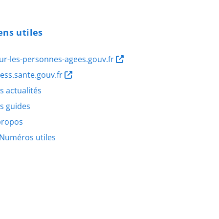
ens utiles
ur-les-personnes-agees.gouv.fr
ness.sante.gouv.fr
s actualités
s guides
propos
Numéros utiles