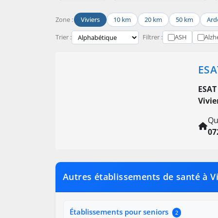
Zone :
Viviers
10 km
20 km
50 km
Ard
Trier :
Filtrer :
ASH
Alzh
ESA
ESAT
Vivie
Qu
07
Autres établissements de santé à Vi
Établissements pour seniors
2