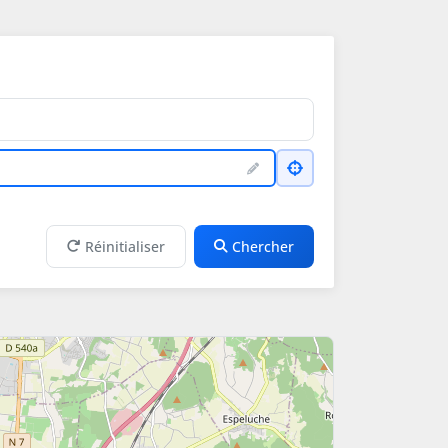
Réinitialiser
Chercher