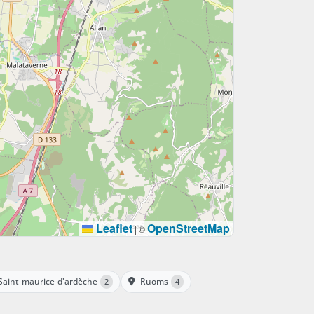
Leaflet
OpenStreetMap
|
©
Saint-maurice-d'ardèche
Ruoms
2
4