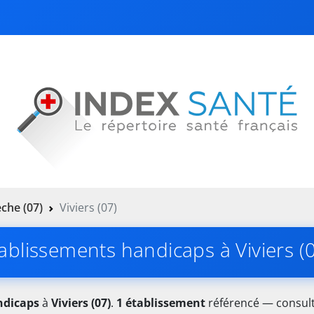
che (07)
Viviers (07)
ablissements handicaps à Viviers (
ndicaps
à
Viviers (07)
.
1 établissement
référencé — consulte