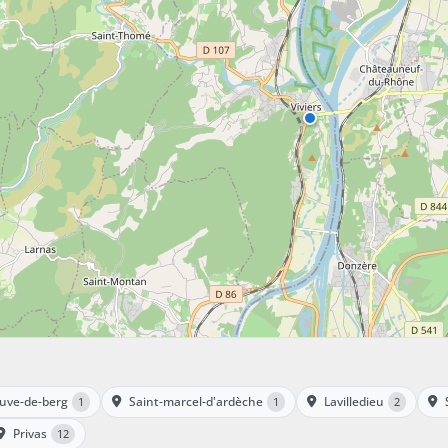
euve-de-berg
Saint-marcel-d'ardèche
Lavilledieu
1
1
2
Privas
12