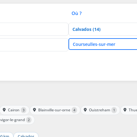
Où ?
Département
Ville
Courseulles-sur-mer
Cairon
Blainville-sur-orne
Ouistreham
Thue
3
4
1
-vigor-le-grand
2
50 km
Calvados