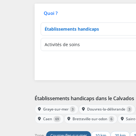
Quoi ?
Type d'établissement
Activités de soins
Établissements handicaps dans le Calvados
Graye-sur-mer
Douvres-la-délivrande
3
3
Caen
Bretteville-sur-odon
Saint
69
6
Zone :
Courseulles-sur-mer
10 km
20 km