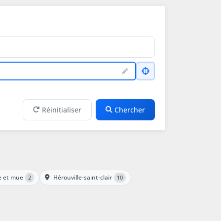
Réinitialiser
Chercher
 et mue
Hérouville-saint-clair
2
10