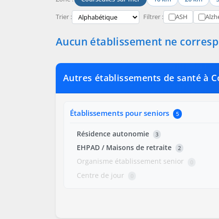
Trier :
Filtrer :
ASH
Alzh
Aucun établissement ne correspo
Autres établissements de santé à C
Établissements pour seniors
5
Résidence autonomie
3
EHPAD / Maisons de retraite
2
Organisme établissement senior
0
Centre de jour
0