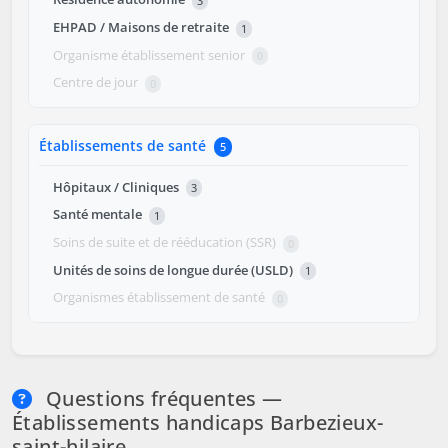
3
EHPAD / Maisons de retraite
1
Organisme établissement senior
0
Centre de jour
0
Établissements de santé
5
Hôpitaux / Cliniques
3
Santé mentale
1
Soins de suite et de rééducation (SSR)
0
Unités de soins de longue durée (USLD)
1
Organismes établissement de santé
0
Questions fréquentes —
Établissements handicaps Barbezieux-
saint-hilaire