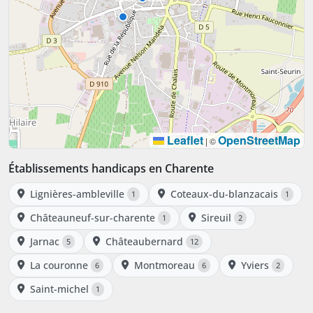
Leaflet
OpenStreetMap
|
©
Établissements handicaps en Charente
Lignières-ambleville
Coteaux-du-blanzacais
1
1
Châteauneuf-sur-charente
Sireuil
1
2
Jarnac
Châteaubernard
5
12
La couronne
Montmoreau
Yviers
6
6
2
Saint-michel
1