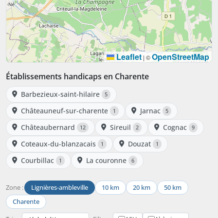
Leaflet
OpenStreetMap
|
©
Établissements handicaps en Charente
Barbezieux-saint-hilaire
5
Châteauneuf-sur-charente
Jarnac
1
5
Châteaubernard
Sireuil
Cognac
12
2
9
Coteaux-du-blanzacais
Douzat
1
1
Courbillac
La couronne
1
6
Zone :
Lignières-ambleville
10 km
20 km
50 km
Charente