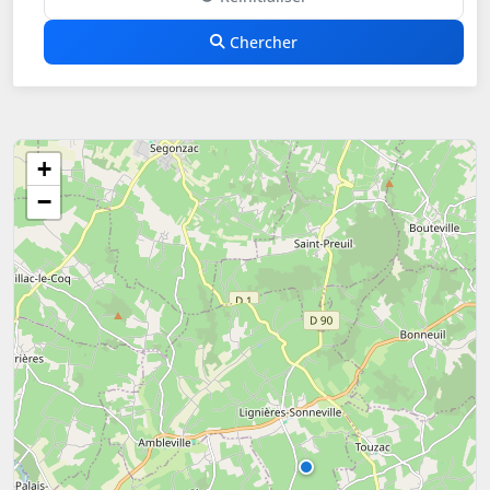
Chercher
+
−