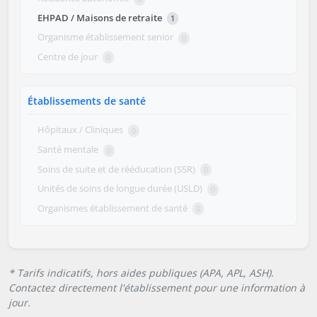
EHPAD / Maisons de retraite
1
Organisme établissement senior
0
Centre de jour
0
Établissements de santé
Hôpitaux / Cliniques
0
Santé mentale
0
Soins de suite et de rééducation (SSR)
0
Unités de soins de longue durée (USLD)
0
Organismes établissement de santé
0
* Tarifs indicatifs, hors aides publiques (APA, APL, ASH).
Contactez directement l'établissement pour une information à
jour.