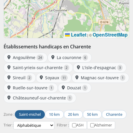
Leaflet
OpenStreetMap
|
©
Établissements handicaps en Charente
Angoulême
La couronne
24
6
Saint-yrieix-sur-charente
L'isle-d'espagnac
2
3
Sireuil
Soyaux
Magnac-sur-touvre
2
11
1
Ruelle-sur-touvre
Douzat
1
1
Châteauneuf-sur-charente
1
Zone :
Saint-michel
10 km
20 km
50 km
Charente
Trier :
Filtrer :
ASH
Alzheimer