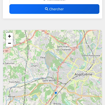
Chercher
+
−