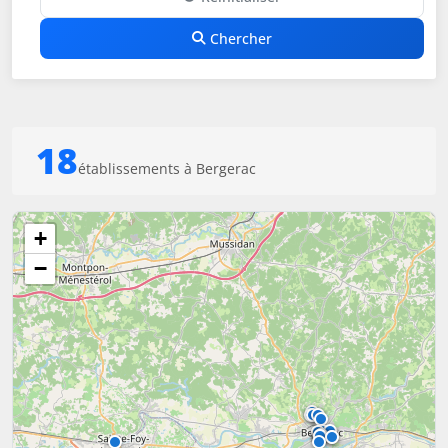
Chercher
18
établissements à Bergerac
+
−