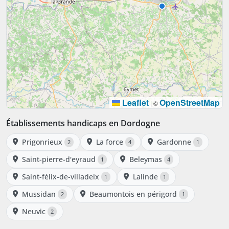
Leaflet
OpenStreetMap
|
©
Établissements handicaps en Dordogne
Prigonrieux
La force
Gardonne
2
4
1
Saint-pierre-d'eyraud
Beleymas
1
4
Saint-félix-de-villadeix
Lalinde
1
1
Mussidan
Beaumontois en périgord
2
1
Neuvic
2