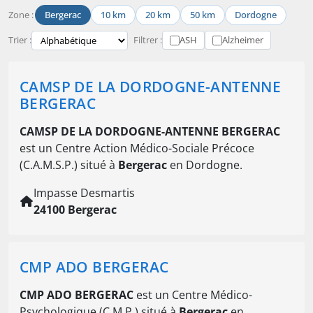
Zone :
Bergerac
10 km
20 km
50 km
Dordogne
Trier :
Filtrer :
ASH
Alzheimer
CAMSP DE LA DORDOGNE-ANTENNE
BERGERAC
CAMSP DE LA DORDOGNE-ANTENNE BERGERAC
est un Centre Action Médico-Sociale Précoce
(C.A.M.S.P.) situé à
Bergerac
en Dordogne.
Impasse Desmartis
24100 Bergerac
CMP ADO BERGERAC
CMP ADO BERGERAC
est un Centre Médico-
Psychologique (C.M.P.) situé à
Bergerac
en