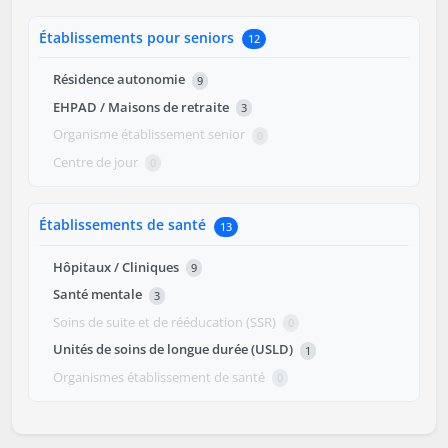
Établissements pour seniors
12
Résidence autonomie
9
EHPAD / Maisons de retraite
3
Organisme établissement senior
0
Centre de jour
0
Établissements de santé
13
Hôpitaux / Cliniques
9
Santé mentale
3
Soins de suite et de rééducation (SSR)
0
Unités de soins de longue durée (USLD)
1
Organismes établissement de santé
0