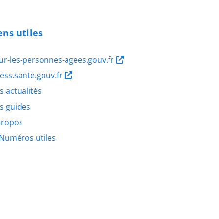
ens utiles
ur-les-personnes-agees.gouv.fr
ness.sante.gouv.fr
s actualités
s guides
propos
Numéros utiles