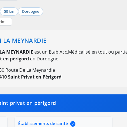
50 km
Dordogne
eimer
 LA MEYNARDIE
LA MEYNARDIE
est un Etab.Acc.Médicalisé en tout ou part
t en périgord
en Dordogne.
80 Route De La Meynardie
410 Saint Privat en Périgord
int privat en périgord
Établissements de santé
2