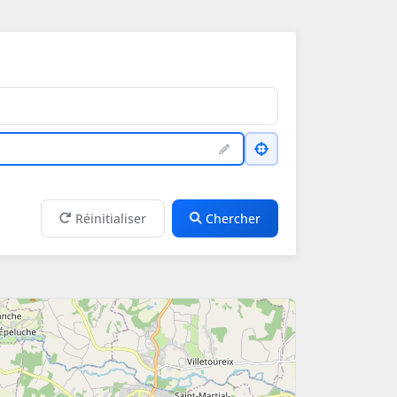
Réinitialiser
Chercher