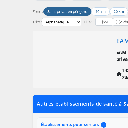
Zone :
Saint privat en périgord
10 km
20 km
Trier :
Filtrer :
ASH
Alzh
EAM
EAM 
priva
14
24
Autres établissements de santé à Sa
Établissements pour seniors
1