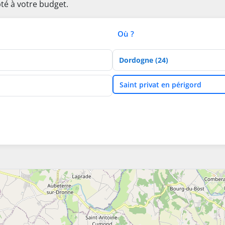
té à votre budget.
Où ?
Département
Ville
Saint privat en périgord