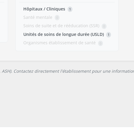
Hôpitaux / Cliniques
1
Santé mentale
0
Soins de suite et de rééducation (SSR)
0
Unités de soins de longue durée (USLD)
1
Organismes établissement de santé
0
L, ASH). Contactez directement l'établissement pour une information