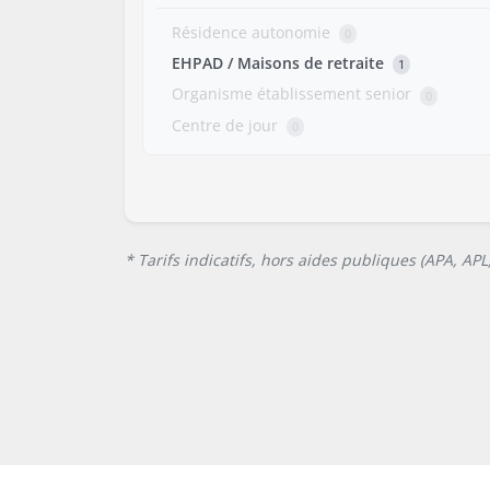
Résidence autonomie
0
EHPAD / Maisons de retraite
1
Organisme établissement senior
0
Centre de jour
0
* Tarifs indicatifs, hors aides publiques (APA, AP