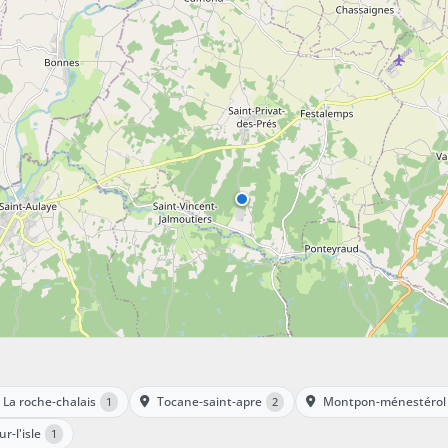
La roche-chalais
Tocane-saint-apre
Montpon-ménestérol
1
2
r-l'isle
1