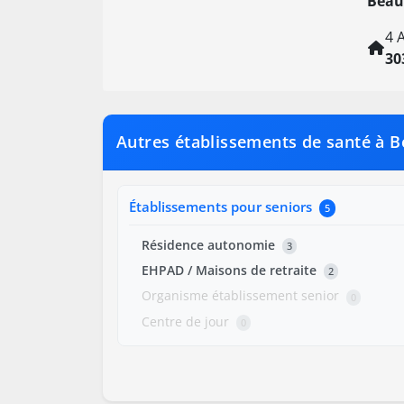
Beau
4 
30
Autres établissements de santé à B
Établissements pour seniors
5
Résidence autonomie
3
EHPAD / Maisons de retraite
2
Organisme établissement senior
0
Centre de jour
0