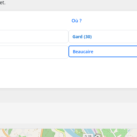
et.
Où ?
Département
Ville
Beaucaire