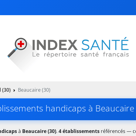
 (30)
Beaucaire (30)
blissements handicaps à Beaucaire 
ndicaps
à
Beaucaire (30)
.
4 établissements
référencés — co