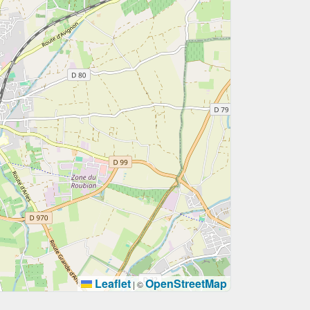
Leaflet
OpenStreetMap
|
©