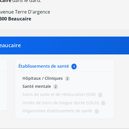
caire
dans le Gard.
Avenue Terre D'argence
300 Beaucaire
eaucaire
Établissements de santé
4
Hôpitaux / Cliniques
2
Santé mentale
2
Soins de suite et de rééducation (SSR)
0
Unités de soins de longue durée (USLD)
0
Organismes établissement de santé
0