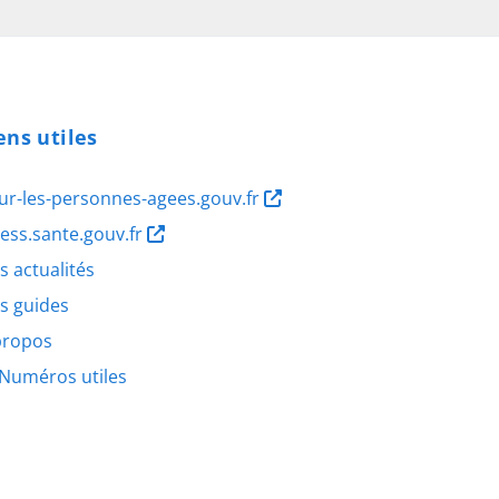
ens utiles
ur-les-personnes-agees.gouv.fr
ness.sante.gouv.fr
s actualités
s guides
propos
Numéros utiles