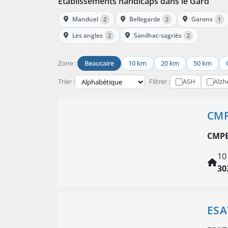
Établissements handicaps dans le Gard
Manduel
Bellegarde
Garons
2
2
1
Les angles
Sanilhac-sagriès
2
2
Zone :
Beaucaire
10 km
20 km
50 km
Trier :
Filtrer :
ASH
Alzh
CMP
CMPE
10
30
ESA