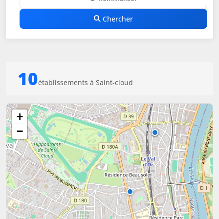
Chercher
10
établissements à Saint-cloud
+
−