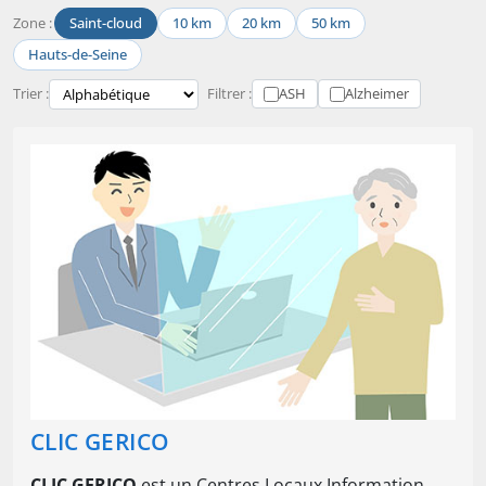
Zone :
Saint-cloud
10 km
20 km
50 km
Hauts-de-Seine
Trier :
Filtrer :
ASH
Alzheimer
CLIC GERICO
CLIC GERICO
est un Centres Locaux Information