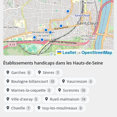
Leaflet
OpenStreetMap
|
©
Établissements handicaps dans les Hauts-de-Seine
Garches
Sèvres
6
7
Boulogne-billancourt
Vaucresson
19
3
Marnes-la-coquette
Suresnes
5
16
Ville-d'avray
Rueil-malmaison
5
14
Chaville
Issy-les-moulineaux
7
6