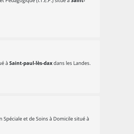
et Pédagogique (I.T.E.P.) situé à
Saint-
tué à
Saint-paul-lès-dax
dans les Landes.
 Spéciale et de Soins à Domicile situé à