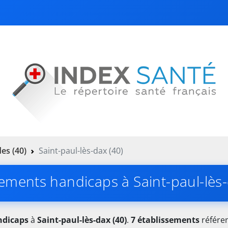
es (40)
Saint-paul-lès-dax (40)
sements handicaps à Saint-paul-lès-
ndicaps
à
Saint-paul-lès-dax (40)
.
7 établissements
référen