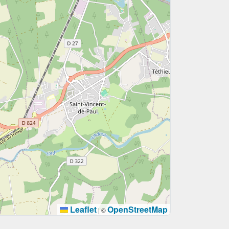
Leaflet
OpenStreetMap
|
©