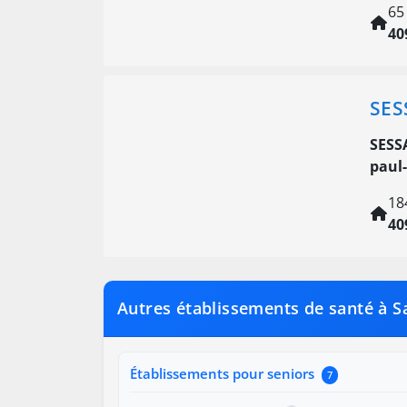
65
40
SES
SESS
paul-
18
40
Autres établissements de santé à Sa
Établissements pour seniors
7