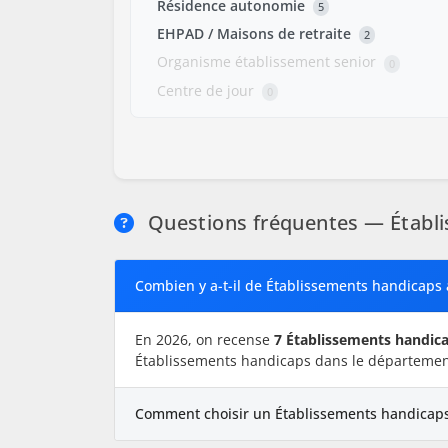
Résidence autonomie
5
EHPAD / Maisons de retraite
2
Organisme établissement senior
0
Centre de jour
0
Questions fréquentes — Établi
Combien y a-t-il de Établissements handicaps 
En 2026, on recense
7 Établissements handic
Établissements handicaps dans le départemen
Comment choisir un Établissements handicaps 