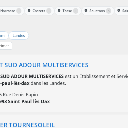
Narrosse
Castets
Tosse
Soustons
Sai
1
1
1
3
 km
Landes
eimer
T SUD ADOUR MULTISERVICES
 SUD ADOUR MULTISERVICES
est un Etablissement et Service
-paul-lès-dax
dans les Landes.
6 Rue Denis Papin
993 Saint-Paul-lès-Dax
ER TOURNESOLEIL