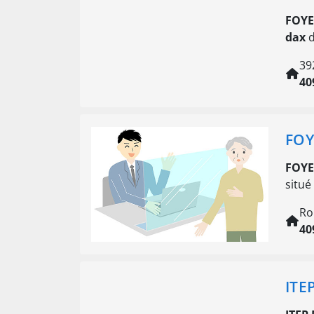
FOYE
dax
d
39
40
FOY
FOYE
situé
Ro
40
ITE