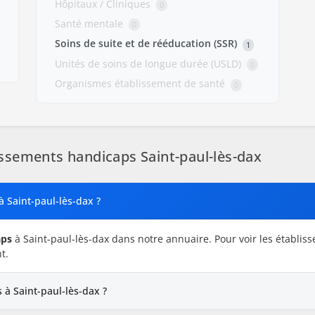
Hôpitaux / Cliniques
0
Santé mentale
0
Soins de suite et de rééducation (SSR)
1
Unités de soins de longue durée (USLD)
0
Organismes établissement de santé
0
ssements handicaps Saint-paul-lès-dax
à Saint-paul-lès-dax ?
aps
à Saint-paul-lès-dax dans notre annuaire. Pour voir les établis
t.
à Saint-paul-lès-dax ?