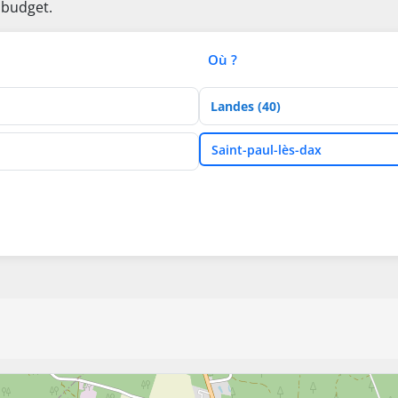
 budget.
Où ?
Département
Ville
Saint-paul-lès-dax