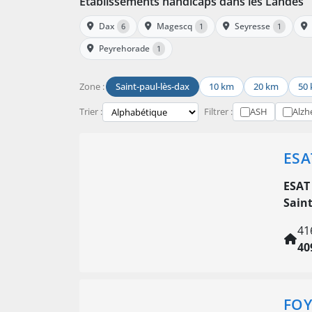
Établissements handicaps dans les Landes
Dax
Magescq
Seyresse
6
1
1
Peyrehorade
1
Zone :
Saint-paul-lès-dax
10 km
20 km
50
Trier :
Filtrer :
ASH
Alzh
ESA
ESAT
Saint
41
40
FOY