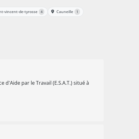
nt-vincent-de-tyrosse
Cauneille
4
1
 d'Aide par le Travail (E.S.A.T.) situé à