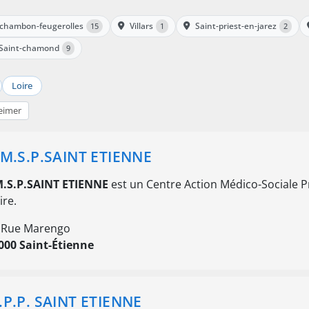
 chambon-feugerolles
Villars
Saint-priest-en-jarez
15
1
2
Saint-chamond
9
Loire
eimer
.M.S.P.SAINT ETIENNE
M.S.P.SAINT ETIENNE
est un Centre Action Médico-Sociale Pr
ire.
 Rue Marengo
000 Saint-Étienne
.P.P. SAINT ETIENNE