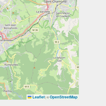
Leaflet
OpenStreetMap
|
©