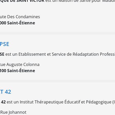
IQUE DE SAINT VICTOR
est un Maison de Santé pour Maladi
.
ute Des Condamines
000 Saint-Étienne
PSE
SE
est un Etablissement et Service de Réadaptation Profess
Rue Auguste Colonna
100 Saint-Étienne
T 42
 42
est un Institut Thérapeutique Éducatif et Pédagogique (I.
 Rue Johannot