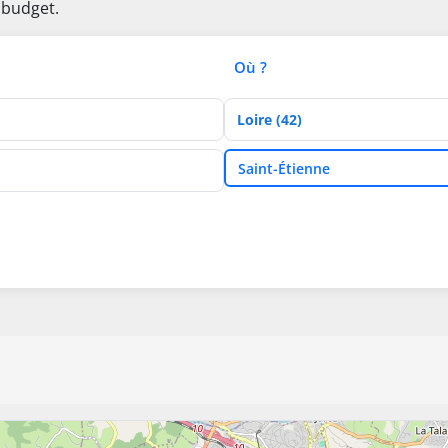
 budget.
Où ?
Département
Ville
Saint-Étienne