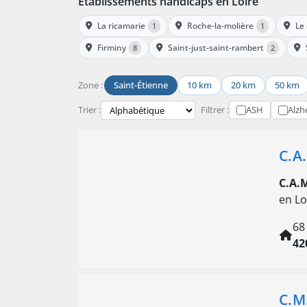
Établissements handicaps en Loire
La ricamarie
Roche-la-molière
Le
1
1
Firminy
Saint-just-saint-rambert
8
2
Zone :
Saint-Étienne
10 km
20 km
50 km
Trier :
Filtrer :
ASH
Alzh
C.A
C.A.
en Lo
68
42
C.M