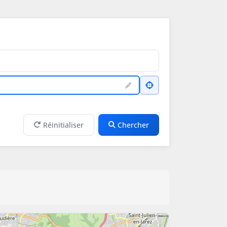
Réinitialiser
Chercher