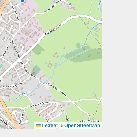
Leaflet
OpenStreetMap
|
©