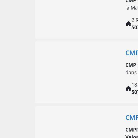
CMP 
la Ma
2 
50
CMP
CMP 
dans 
18
50
CMP
CMPP
Valo