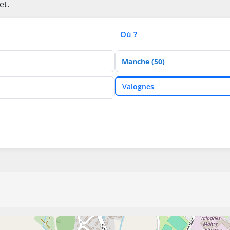
et.
Où ?
Département
Ville
Valognes