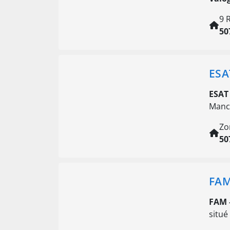
9 
50
ESA
ESAT
Manc
Zo
50
FAM
FAM 
situé