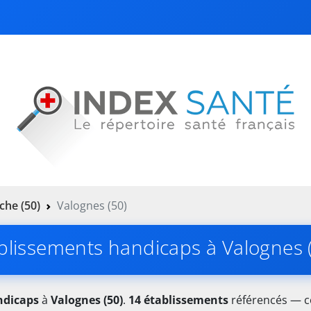
he (50)
Valognes (50)
blissements handicaps à Valognes 
ndicaps
à
Valognes (50)
.
14 établissements
référencés — co