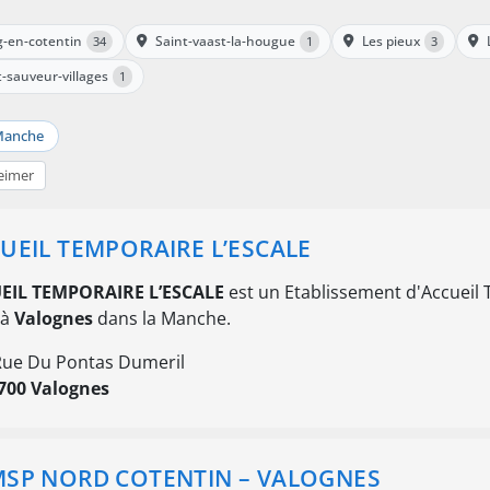
-en-cotentin
Saint-vaast-la-hougue
Les pieux
34
1
3
t-sauveur-villages
1
anche
eimer
UEIL TEMPORAIRE L’ESCALE
EIL TEMPORAIRE L’ESCALE
est un Etablissement d'Accueil
 à
Valognes
dans la Manche.
Rue Du Pontas Dumeril
700 Valognes
SP NORD COTENTIN – VALOGNES