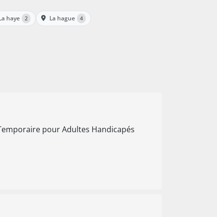
La haye
La hague
2
4
 Temporaire pour Adultes Handicapés