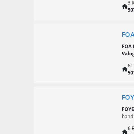
3 
50
FOA
FOA 
Valo
61
50
FOY
FOYE
handi
6 