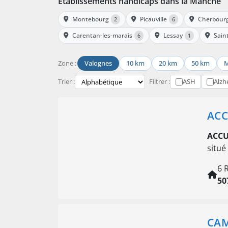
Établissements handicaps dans la Manche
Montebourg
Picauville
Cherbourg
2
6
Carentan-les-marais
Lessay
Sain
6
1
Zone :
Valognes
10 km
20 km
50 km
M
Trier :
Filtrer :
ASH
Alzh
ACC
ACCU
situé
6 
50
CAM