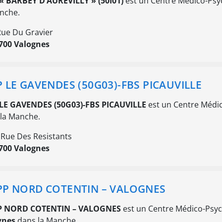
« BARBEY D’AUREVILLY » (50I01)
est un Centre Médico-Psyc
nche.
Rue Du Gravier
700 Valognes
 LE GAVENDES (50G03)-FBS PICAUVILLE
LE GAVENDES (50G03)-FBS PICAUVILLE
est un Centre Médic
la Manche.
 Rue Des Resistants
700 Valognes
P NORD COTENTIN – VALOGNES
 NORD COTENTIN – VALOGNES
est un Centre Médico-Psyc
gnes
dans la Manche.