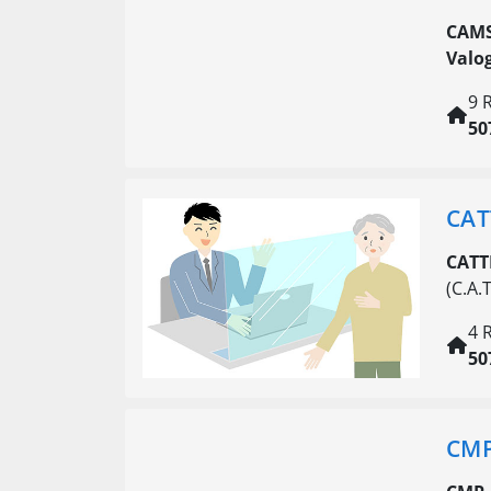
CAMS
Valo
9 
50
CAT
CATT
(C.A.T
4 
50
CMP