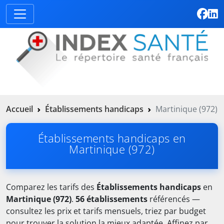
Accueil
Établissements handicaps
Martinique (972)
Établissements handicaps en
Martinique (972)
Comparez les tarifs des
Établissements handicaps
en
Martinique (972)
.
56 établissements
référencés —
consultez les prix et tarifs mensuels, triez par budget
pour trouver la solution la mieux adaptée. Affinez par