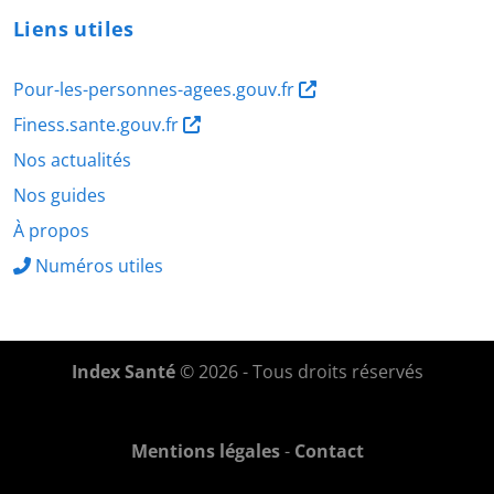
Liens utiles
Pour-les-personnes-agees.gouv.fr
Finess.sante.gouv.fr
Nos actualités
Nos guides
À propos
Numéros utiles
Index Santé
© 2026 - Tous droits réservés
Mentions légales
-
Contact