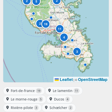
2
2
5
2
19
11
4
3
Leaflet
OpenStreetMap
|
©
Fort-de-france
Le lamentin
19
11
Le morne-rouge
Ducos
5
4
Rivière-pilote
Schœlcher
3
2