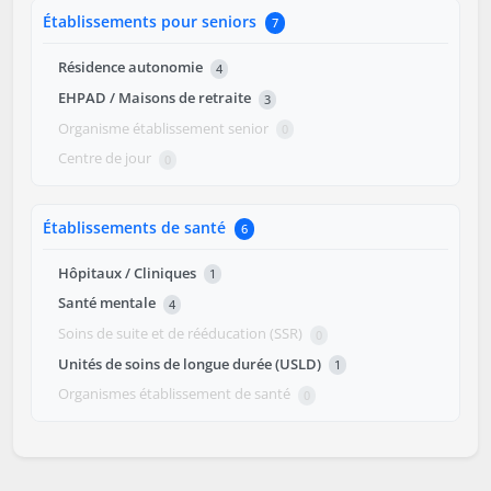
Établissements pour seniors
7
Résidence autonomie
4
EHPAD / Maisons de retraite
3
Organisme établissement senior
0
Centre de jour
0
Établissements de santé
6
Hôpitaux / Cliniques
1
Santé mentale
4
Soins de suite et de rééducation (SSR)
0
Unités de soins de longue durée (USLD)
1
Organismes établissement de santé
0