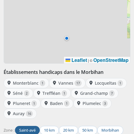
Leaflet
OpenStreetMap
|
©
Établissements handicaps dans le Morbihan
Monterblanc
Vannes
Locqueltas
1
17
1
Séné
Treffléan
Grand-champ
2
1
7
Pluneret
Baden
Plumelec
1
1
3
Auray
16
Zone :
Saint-avé
10 km
20 km
50 km
Morbihan