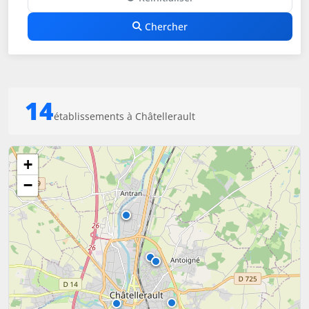
Chercher
14
établissements à Châtellerault
+
−