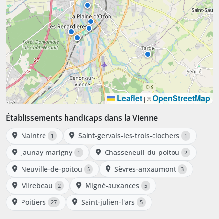
Leaflet
OpenStreetMap
|
©
Établissements handicaps dans la Vienne
Naintré
Saint-gervais-les-trois-clochers
1
1
Jaunay-marigny
Chasseneuil-du-poitou
1
2
Neuville-de-poitou
Sèvres-anxaumont
5
3
Mirebeau
Migné-auxances
2
5
Poitiers
Saint-julien-l'ars
27
5