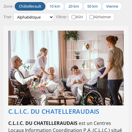
Zone :
Châtellerault
10 km
20 km
50 km
Vienne
Trier :
Filtrer :
ASH
Alzheimer
C.L.I.C. DU CHATELLERAUDAIS
C.L.I.C. DU CHATELLERAUDAIS
est un Centres
Locaux Information Coordination P.A .(C.L.I.C.) situé