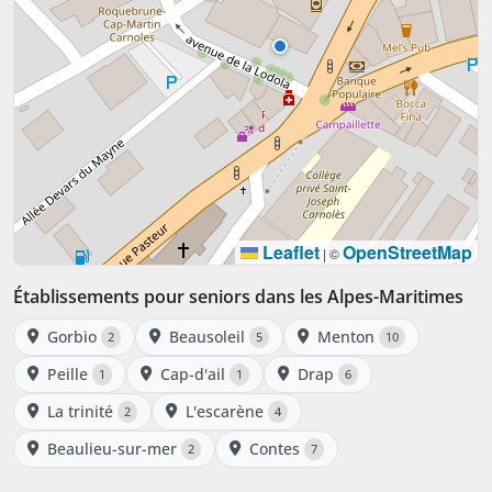
Leaflet
OpenStreetMap
|
©
Établissements pour seniors dans les Alpes-Maritimes
Gorbio
Beausoleil
Menton
2
5
10
Peille
Cap-d'ail
Drap
1
1
6
La trinité
L'escarène
2
4
Beaulieu-sur-mer
Contes
2
7