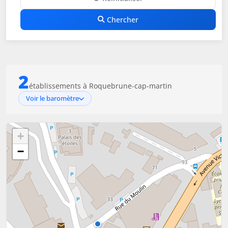
Chercher
2
établissements à Roquebrune-cap-martin
Voir le baromètre
+
−