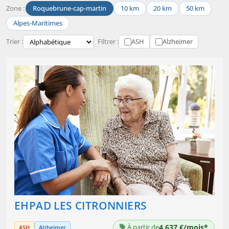
Zone :
Roquebrune-cap-martin
10 km
20 km
50 km
Alpes-Maritimes
Trier :
Filtrer :
ASH
Alzheimer
EHPAD LES CITRONNIERS
À partir de
4 637 €/mois*
ASH
Alzheimer