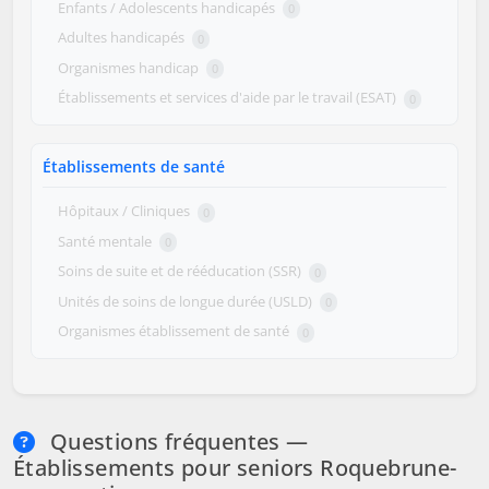
Enfants / Adolescents handicapés
0
Adultes handicapés
0
Organismes handicap
0
Établissements et services d'aide par le travail (ESAT)
0
Établissements de santé
Hôpitaux / Cliniques
0
Santé mentale
0
Soins de suite et de rééducation (SSR)
0
Unités de soins de longue durée (USLD)
0
Organismes établissement de santé
0
Questions fréquentes —
Établissements pour seniors Roquebrune-