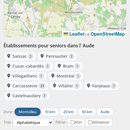
Leaflet
OpenStreetMap
|
©
Établissements pour seniors dans l' Aude
Saissac
Pennautier
2
2
Cuxac-cabardès
Bram
1
1
Villegailhenc
Montréal
1
1
Carcassonne
Villalier
Fanjeaux
23
1
1
Castelnaudary
7
Zone :
Montolieu
10 km
20 km
50 km
Aude
Trier :
Filtrer :
ASH
Alzheimer