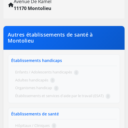
Avenue De Ramel
11170 Montolieu
Autres établissements de santé à
Montolieu
Établissements handicaps
Enfants / Adolescents handicapés
0
Adultes handicapés
0
Organismes handicap
0
Établissements et services d'aide par le travail (ESAT)
0
Établissements de santé
Hôpitaux / Cliniques
0