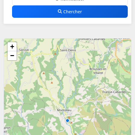
Chercher
+
−