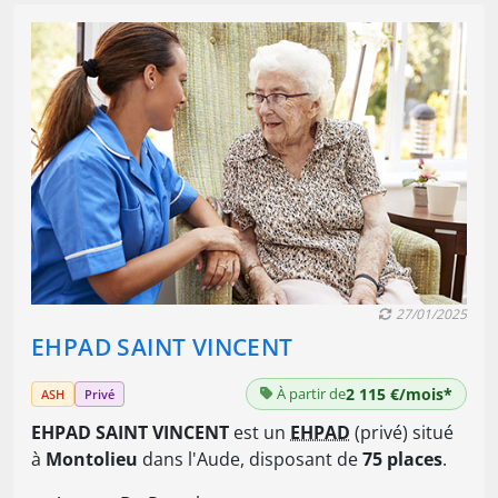
27/01/2025
EHPAD SAINT VINCENT
À partir de
2 115 €/mois*
ASH
Privé
EHPAD SAINT VINCENT
est un
EHPAD
(privé) situé
à
Montolieu
dans l'Aude, disposant de
75 places
.