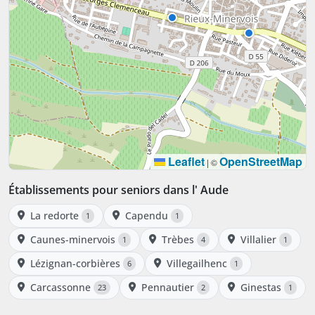
Leaflet
OpenStreetMap
|
©
Établissements pour seniors dans l' Aude
La redorte
Capendu
1
1
Caunes-minervois
Trèbes
Villalier
1
4
1
Lézignan-corbières
Villegailhenc
6
1
Carcassonne
Pennautier
Ginestas
23
2
1