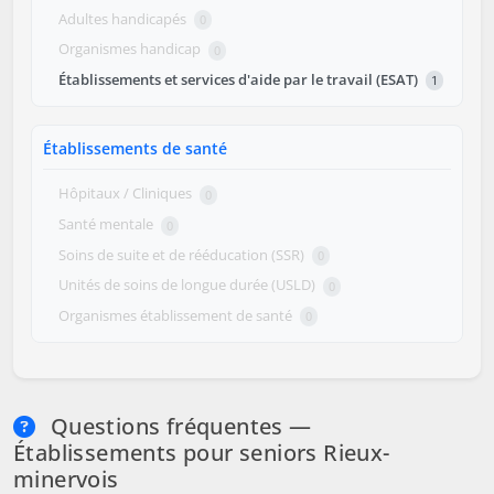
Adultes handicapés
0
Organismes handicap
0
Établissements et services d'aide par le travail (ESAT)
1
Établissements de santé
Hôpitaux / Cliniques
0
Santé mentale
0
Soins de suite et de rééducation (SSR)
0
Unités de soins de longue durée (USLD)
0
Organismes établissement de santé
0
Questions fréquentes —
Établissements pour seniors Rieux-
minervois