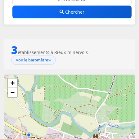
Chercher
3
établissements à Rieux-minervois
Voir le baromètre
+
−