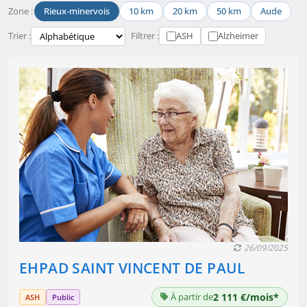
Zone :
Rieux-minervois
10 km
20 km
50 km
Aude
Trier :
Filtrer :
ASH
Alzheimer
26/09/2025
EHPAD SAINT VINCENT DE PAUL
À partir de
2 111 €/mois*
ASH
Public