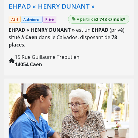
EHPAD « HENRY DUNANT »
À partir de
2 748 €/mois*
ASH
Alzheimer
Privé
EHPAD « HENRY DUNANT »
est un
EHPAD
(privé)
situé à
Caen
dans le Calvados, disposant de
78
places
.
15 Rue Guillaume Trebutien
14054 Caen