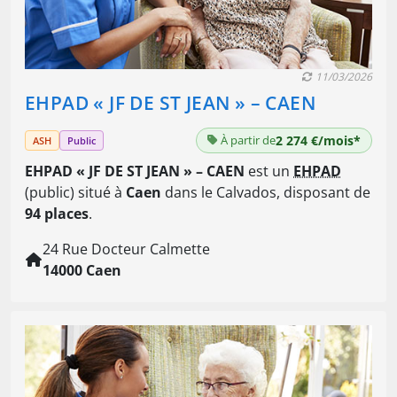
11/03/2026
EHPAD « JF DE ST JEAN » – CAEN
À partir de
2 274 €/mois*
ASH
Public
EHPAD « JF DE ST JEAN » – CAEN
est un
EHPAD
(public) situé à
Caen
dans le Calvados, disposant de
94 places
.
24 Rue Docteur Calmette
14000 Caen