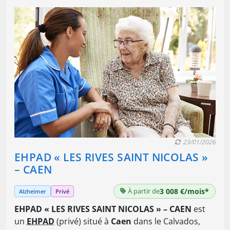
23/01/2026
EHPAD « LES RIVES SAINT NICOLAS »
– CAEN
À partir de
3 008 €/mois*
Alzheimer
Privé
EHPAD « LES RIVES SAINT NICOLAS » – CAEN
est
un
EHPAD
(privé) situé à
Caen
dans le Calvados,