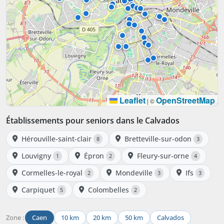
Leaflet
OpenStreetMap
|
©
Établissements pour seniors dans le Calvados
Hérouville-saint-clair
Bretteville-sur-odon
8
3
Louvigny
Épron
Fleury-sur-orne
1
2
4
Cormelles-le-royal
Mondeville
Ifs
2
3
3
Carpiquet
Colombelles
5
2
Zone :
Caen
10 km
20 km
50 km
Calvados