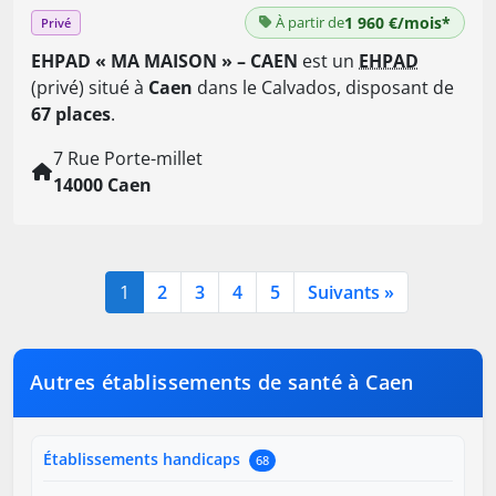
À partir de
1 960 €/mois*
Privé
EHPAD « MA MAISON » – CAEN
est un
EHPAD
(privé) situé à
Caen
dans le Calvados, disposant de
67 places
.
7 Rue Porte-millet
14000 Caen
1
2
3
4
5
Suivants »
Autres établissements de santé à Caen
Établissements handicaps
68