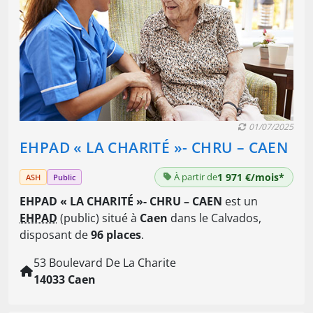
01/07/2025
EHPAD « LA CHARITÉ »- CHRU – CAEN
À partir de
1 971 €/mois*
ASH
Public
EHPAD « LA CHARITÉ »- CHRU – CAEN
est un
EHPAD
(public) situé à
Caen
dans le Calvados,
disposant de
96 places
.
53 Boulevard De La Charite
14033 Caen