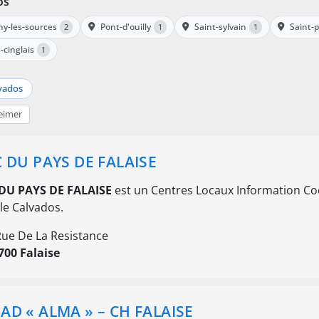
os
ny-les-sources
Pont-d'ouilly
Saint-sylvain
Saint-
2
1
1
-cinglais
1
vados
eimer
C DU PAYS DE FALAISE
 DU PAYS DE FALAISE
est un Centres Locaux Information Coord
le Calvados.
Rue De La Resistance
700 Falaise
AD « ALMA » – CH FALAISE