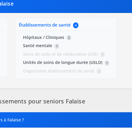
alaise
Établissements de santé
4
Hôpitaux / Cliniques
2
Santé mentale
1
Soins de suite et de rééducation (SSR)
0
Unités de soins de longue durée (USLD)
1
Organismes établissement de santé
0
ssements pour seniors Falaise
s à Falaise ?