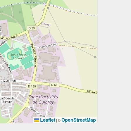
Leaflet
OpenStreetMap
|
©