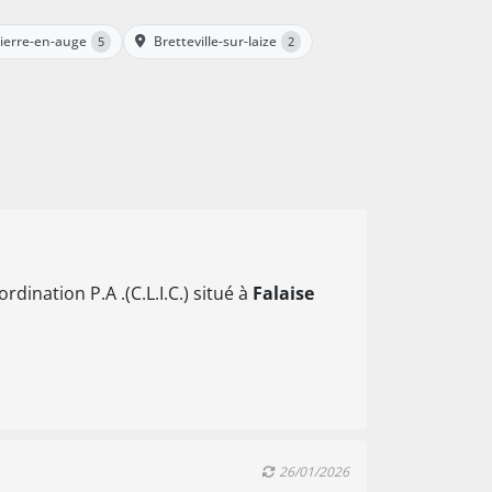
pierre-en-auge
Bretteville-sur-laize
5
2
ination P.A .(C.L.I.C.) situé à
Falaise
26/01/2026