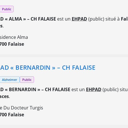
Public
D « ALMA » – CH FALAISE
est un
EHPAD
(public) situé à
Fal
es
.
sidence Alma
700 Falaise
AD « BERNARDIN » – CH FALAISE
Alzheimer
Public
D « BERNARDIN » – CH FALAISE
est un
EHPAD
(public) sit
aces
.
e Du Docteur Turgis
700 Falaise