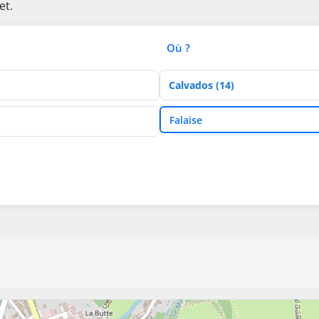
et.
Où ?
Département
Ville
Falaise