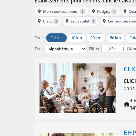
Établissements pour seniors dans le Calvad
Morteaux-coulibœuf
Potigny
Ces
2
1
Clécy
Le castelet
Les moutiers-en
2
1
Zone :
Falaise
10 km
20 km
50 km
Cal
Trier :
Filtrer :
ASH
Alzh
CLI
CLIC
dans 
4 
14
EHP