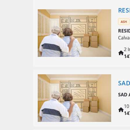
RES
ASH
RESI
Calva
2 
14
SAD
SAD 
10
14