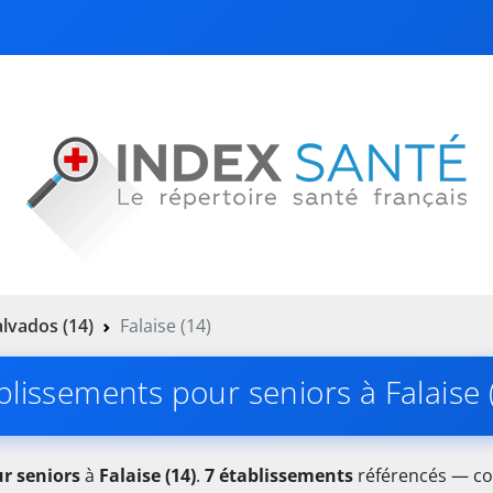
lvados (14)
Falaise (14)
blissements pour seniors à Falaise 
r seniors
à
Falaise (14)
.
7 établissements
référencés — con