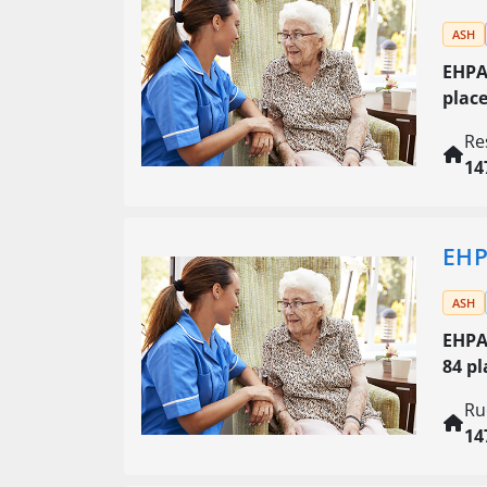
ASH
EHPA
plac
Re
14
EHP
ASH
EHPA
84 pl
Ru
14