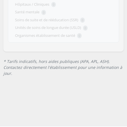
Hôpitaux / Cliniques
0
Santé mentale
0
Soins de suite et de rééducation (SSR)
0
Unités de soins de longue durée (USLD)
0
Organismes établissement de santé
0
* Tarifs indicatifs, hors aides publiques (APA, APL, ASH).
Contactez directement l'établissement pour une information à
jour.