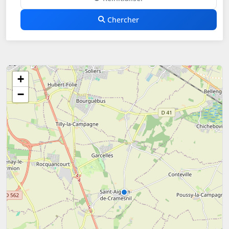
Chercher
+
−