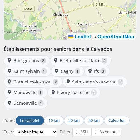
Leaflet
OpenStreetMap
|
©
Établissements pour seniors dans le Calvados
Bourguébus
Bretteville-sur-laize
2
2
Saint-sylvain
Cagny
Ifs
1
1
3
Cormelles-le-royal
Saint-andré-sur-orne
2
1
Mondeville
Fleury-sur-orne
3
4
Démouville
1
Zone :
Le castelet
10 km
20 km
50 km
Calvados
Trier :
Filtrer :
ASH
Alzheimer