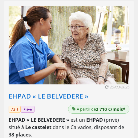
25/03/2025
EHPAD « LE BELVEDERE »
À partir de
2 710 €/mois*
ASH
Privé
EHPAD « LE BELVEDERE »
est un
EHPAD
(privé)
situé à
Le castelet
dans le Calvados, disposant de
38 places
.