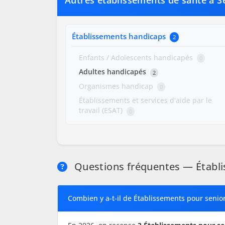
Autres établissements de santé à S
Établissements handicaps
2
Enfants / Adolescents handicapés
0
Adultes handicapés
2
Organismes handicap
0
Établissements et services d'aide par le
travail (ESAT)
0
Questions fréquentes — Établi
Combien y a-t-il de Établissements pour senior