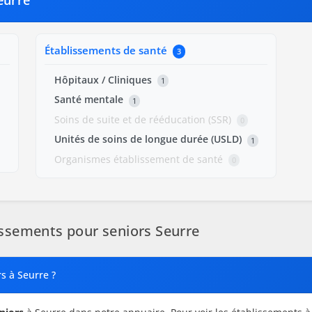
eurre
Établissements de santé
3
Hôpitaux / Cliniques
1
Santé mentale
1
Soins de suite et de rééducation (SSR)
0
Unités de soins de longue durée (USLD)
1
Organismes établissement de santé
0
ssements pour seniors Seurre
s à Seurre ?