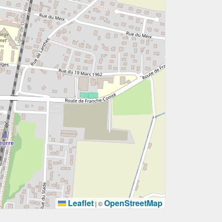
Leaflet
OpenStreetMap
|
©