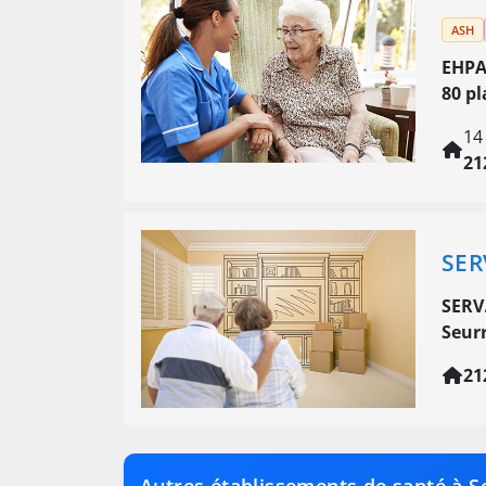
ASH
EHPA
80 pl
14
21
SER
SERV
Seur
21