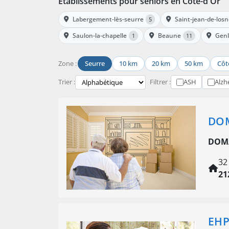
Établissements pour seniors en Côte-d'Or
Labergement-lès-seurre
Saint-jean-de-los
5
Saulon-la-chapelle
Beaune
Genl
1
11
Zone :
Seurre
10 km
20 km
50 km
Côt
Trier :
Filtrer :
ASH
Alzh
DOM
DOMA
32
21
EHP