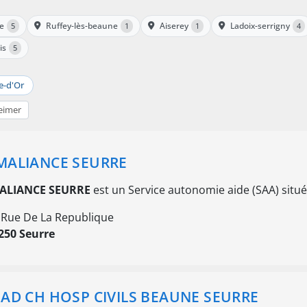
ne
Ruffey-lès-beaune
Aiserey
Ladoix-serrigny
5
1
1
4
is
5
e-d'Or
eimer
ALIANCE SEURRE
LIANCE SEURRE
est un Service autonomie aide (SAA) situ
 Rue De La Republique
250 Seurre
AD CH HOSP CIVILS BEAUNE SEURRE