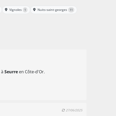
Vignoles
Nuits-saint-georges
1
11
é à
Seurre
en Côte-d'Or.
27/06/2025