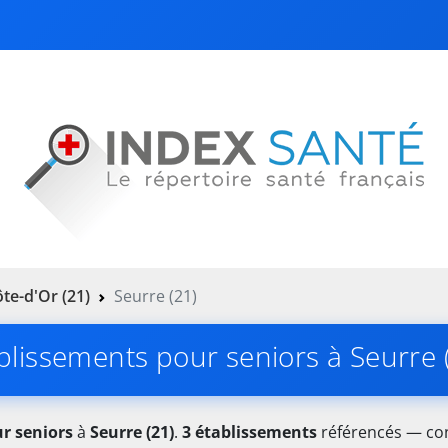
te-d'Or (21)
Seurre (21)
blissements pour seniors à Seurre 
r seniors
à
Seurre (21)
.
3 établissements
référencés — cons