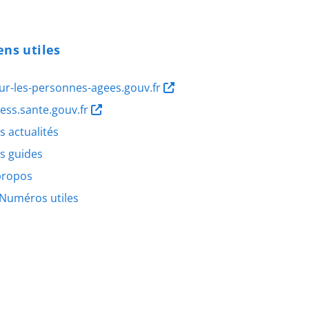
ens utiles
ur-les-personnes-agees.gouv.fr
ness.sante.gouv.fr
s actualités
s guides
propos
Numéros utiles