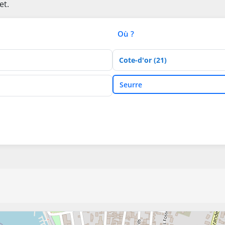
et.
Où ?
Département
Ville
Seurre