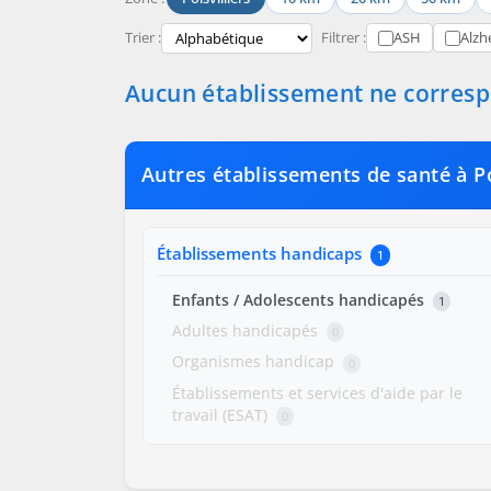
Trier :
Filtrer :
ASH
Alzh
Aucun établissement ne correspo
Autres établissements de santé à Po
Établissements handicaps
1
Enfants / Adolescents handicapés
1
Adultes handicapés
0
Organismes handicap
0
Établissements et services d'aide par le
travail (ESAT)
0