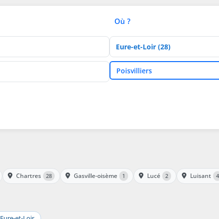
Où ?
Département
Ville
Poisvilliers
Chartres
Gasville-oisème
Lucé
Luisant
28
1
2
4
Eure-et-Loir