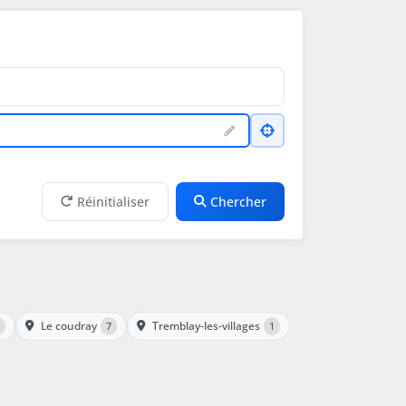
Réinitialiser
Chercher
Le coudray
Tremblay-les-villages
7
1