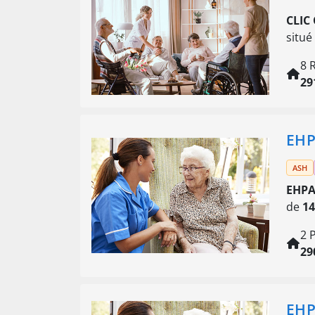
CLIC
situé
8 
29
EHP
ASH
EHPA
de
14
2 
29
EHP