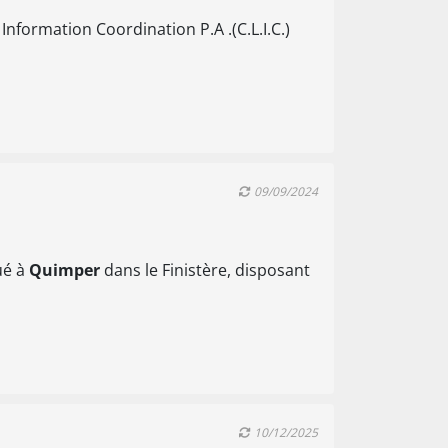
nformation Coordination P.A .(C.L.I.C.)
09/09/2024
ué à
Quimper
dans le Finistère, disposant
10/12/2025