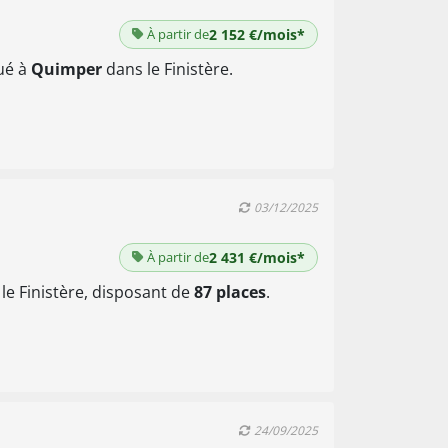
À partir de
2 152 €/mois*
tué à
Quimper
dans le Finistère.
03/12/2025
À partir de
2 431 €/mois*
le Finistère, disposant de
87 places
.
24/09/2025