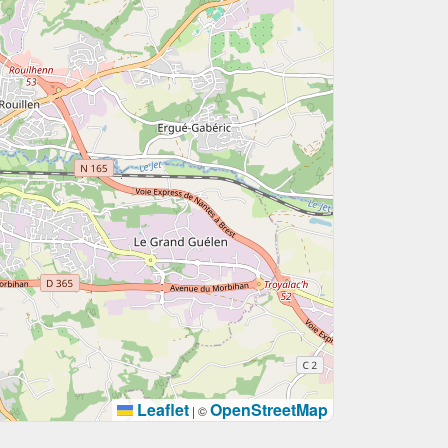
Leaflet
OpenStreetMap
|
©