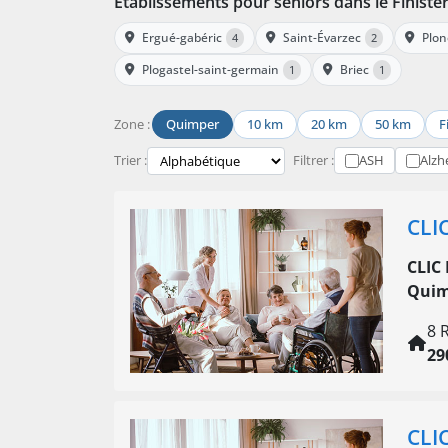
Établissements pour seniors dans le Finistè
Ergué-gabéric
Saint-Évarzec
Plon
4
2
Plogastel-saint-germain
Briec
1
1
Zone :
Quimper
10 km
20 km
50 km
F
Trier :
Filtrer :
ASH
Alzh
CLI
CLIC
Quim
8 
29
CLI