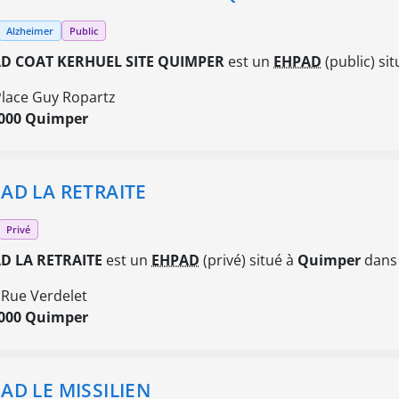
Alzheimer
Public
D COAT KERHUEL SITE QUIMPER
est un
EHPAD
(public) si
Place Guy Ropartz
000 Quimper
AD LA RETRAITE
Privé
D LA RETRAITE
est un
EHPAD
(privé) situé à
Quimper
dans 
 Rue Verdelet
000 Quimper
AD LE MISSILIEN