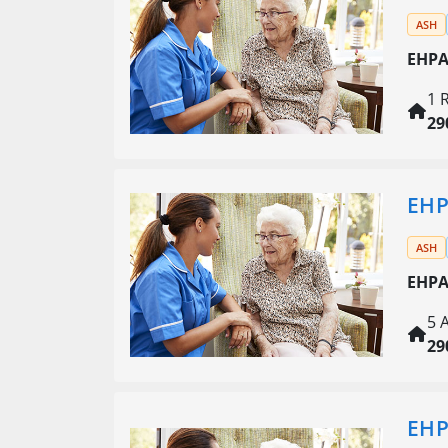
ASH
EHPA
1 
29
EHP
ASH
EHPA
5 
29
EHP