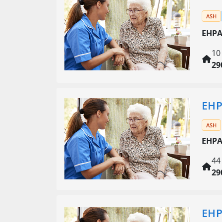
ASH
EHPA
10
29
EHP
ASH
EHPA
44
29
EHP