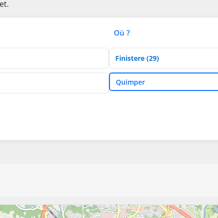
et.
Où ?
Département
Ville
Quimper