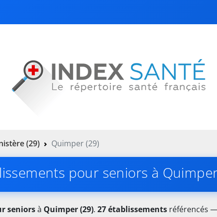
nistère (29)
Quimper (29)
lissements pour seniors à Quimper
r seniors
à
Quimper (29)
.
27 établissements
référencés — 