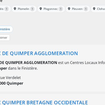
re
éis
Plomelin
Plogonnec
Pleuven
Cloha
1
1
1
1
inistère
eimer
C DE QUIMPER AGGLOMERATION
 DE QUIMPER AGGLOMERATION
est un Centres Locaux Infor
per
dans le Finistère.
Rue Verdelet
000 Quimper
C QUIMPER BRETAGNE OCCIDENTALE