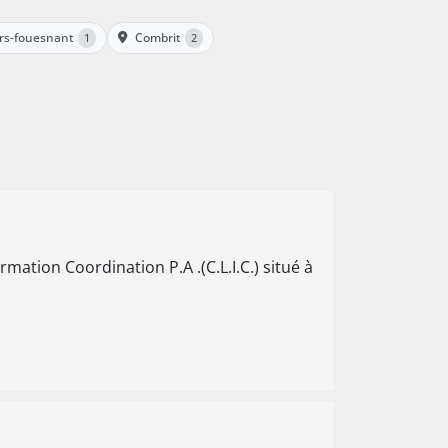
rs-fouesnant
Combrit
1
2
mation Coordination P.A .(C.L.I.C.) situé à