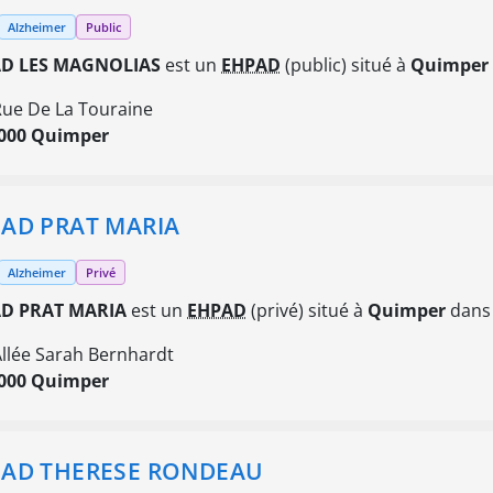
Alzheimer
Public
D LES MAGNOLIAS
est un
EHPAD
(public) situé à
Quimper
Rue De La Touraine
000 Quimper
AD PRAT MARIA
Alzheimer
Privé
D PRAT MARIA
est un
EHPAD
(privé) situé à
Quimper
dans 
Allée Sarah Bernhardt
000 Quimper
AD THERESE RONDEAU