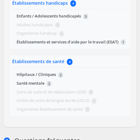
Établissements handicaps
4
Enfants / Adolescents handicapés
3
Adultes handicapés
0
Organismes handicap
0
Établissements et services d'aide par le travail (ESAT)
1
Établissements de santé
4
Hôpitaux / Cliniques
2
Santé mentale
2
Soins de suite et de rééducation (SSR)
0
Unités de soins de longue durée (USLD)
0
Organismes établissement de santé
0