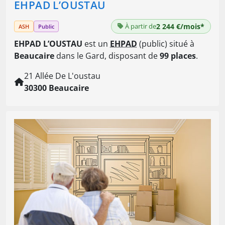
EHPAD L’OUSTAU
À partir de
2 244 €/mois*
ASH
Public
EHPAD L’OUSTAU
est un
EHPAD
(public) situé à
Beaucaire
dans le Gard, disposant de
99 places
.
21 Allée De L'oustau
30300 Beaucaire