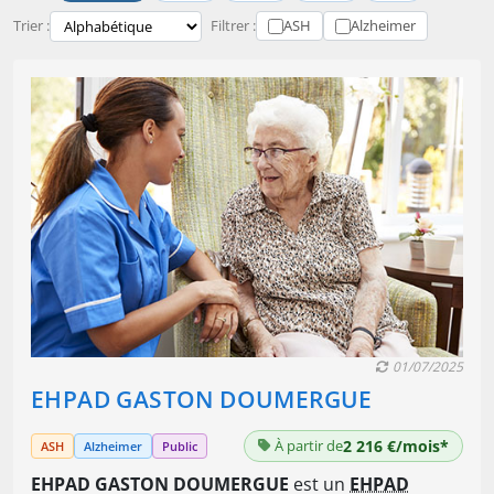
Trier :
Filtrer :
ASH
Alzheimer
01/07/2025
EHPAD GASTON DOUMERGUE
À partir de
2 216 €/mois*
ASH
Alzheimer
Public
EHPAD GASTON DOUMERGUE
est un
EHPAD