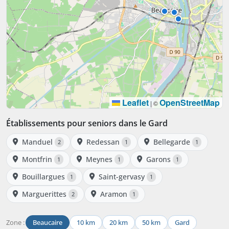
Leaflet
OpenStreetMap
|
©
Établissements pour seniors dans le Gard
Manduel
Redessan
Bellegarde
2
1
1
Montfrin
Meynes
Garons
1
1
1
Bouillargues
Saint-gervasy
1
1
Marguerittes
Aramon
2
1
Zone :
Beaucaire
10 km
20 km
50 km
Gard