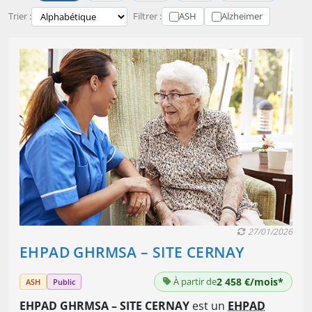
Trier :
Filtrer :
ASH
Alzheimer
27/01/2026
EHPAD GHRMSA – SITE CERNAY
À partir de
2 458 €/mois*
ASH
Public
EHPAD GHRMSA – SITE CERNAY
est un
EHPAD