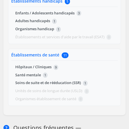
Établissements handicaps
5
Enfants / Adolescents handicapés
3
Adultes handicapés
1
Organismes handicap
1
Établissements et services d'aide par le travail (ESAT)
0
Établissements de santé
11
Hôpitaux / Cliniques
9
Santé mentale
1
Soins de suite et de rééducation (SSR)
1
Unités de soins de longue durée (USLD)
0
Organismes établissement de santé
0
Questions fréquentes —