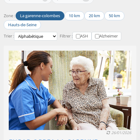
Zone :
La garenne-colombes
10 km
20 km
50 km
Hauts-de-Seine
Trier :
Filtrer :
ASH
Alzheimer
26/01/2026