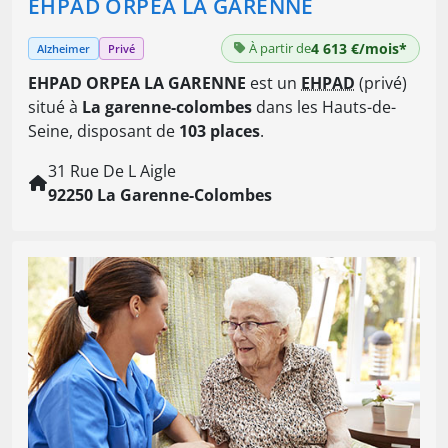
EHPAD ORPEA LA GARENNE
À partir de
4 613 €/mois*
Alzheimer
Privé
EHPAD ORPEA LA GARENNE
est un
EHPAD
(privé)
situé à
La garenne-colombes
dans les Hauts-de-
Seine, disposant de
103 places
.
31 Rue De L Aigle
92250 La Garenne-Colombes