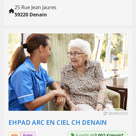
25 Rue Jean Jaures
59220 Denain
08/08/2025
EHPAD ARC EN CIEL CH DENAIN
À partir de
2 002 €/mois*
ASH
Public