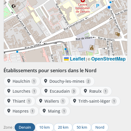
Leaflet
OpenStreetMap
|
©
Établissements pour seniors dans le Nord
Haulchin
Douchy-les-mines
1
2
Lourches
Escaudain
Rœulx
1
3
1
Thiant
Wallers
Trith-saint-léger
1
1
1
Haspres
Maing
1
1
Zone :
Denain
10 km
20 km
50 km
Nord