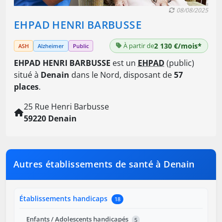
08/08/2025
EHPAD HENRI BARBUSSE
À partir de
2 130 €/mois*
ASH
Alzheimer
Public
EHPAD HENRI BARBUSSE
est un
EHPAD
(public)
situé à
Denain
dans le Nord, disposant de
57
places
.
25 Rue Henri Barbusse
59220 Denain
Autres établissements de santé à Denain
Établissements handicaps
18
Enfants / Adolescents handicapés
5