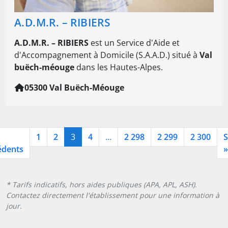
A.D.M.R. – RIBIERS
A.D.M.R. – RIBIERS
est un Service d'Aide et
d'Accompagnement à Domicile (S.A.A.D.) situé à
Val
buëch-méouge
dans les Hautes-Alpes.
05300 Val Buëch-Méouge
1
2
3
4
…
2 298
2 299
2 300
S
édents
»
* Tarifs indicatifs, hors aides publiques (APA, APL, ASH).
Contactez directement l'établissement pour une information à
jour.