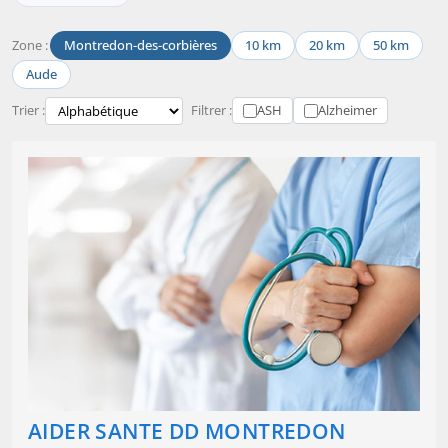
Zone :
Montredon-des-corbières
10 km
20 km
50 km
Aude
Trier :
Filtrer :
ASH
Alzheimer
AIDER SANTE DD MONTREDON