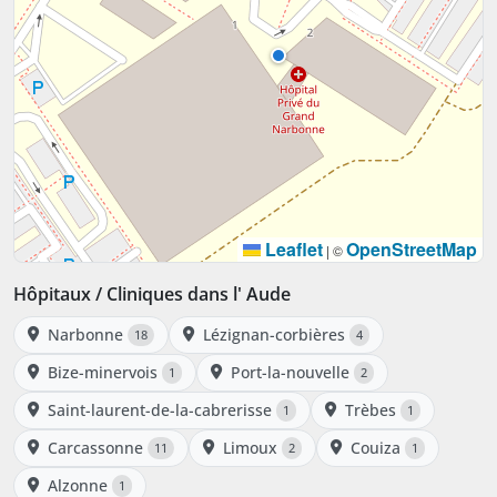
Leaflet
OpenStreetMap
|
©
Hôpitaux / Cliniques dans l' Aude
Narbonne
Lézignan-corbières
18
4
Bize-minervois
Port-la-nouvelle
1
2
Saint-laurent-de-la-cabrerisse
Trèbes
1
1
Carcassonne
Limoux
Couiza
11
2
1
Alzonne
1