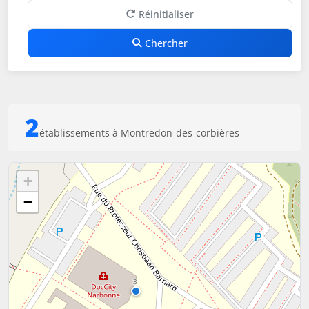
Réinitialiser
Chercher
2
établissements à Montredon-des-corbières
+
−