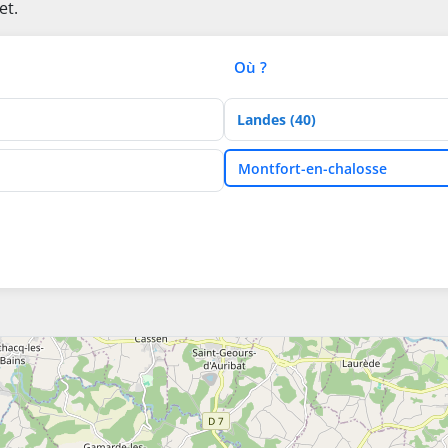
et.
Où ?
Département
Ville
Montfort-en-chalosse