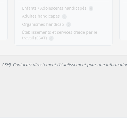
Enfants / Adolescents handicapés
0
Adultes handicapés
0
Organismes handicap
0
Établissements et services d'aide par le
travail (ESAT)
0
L, ASH). Contactez directement l'établissement pour une information