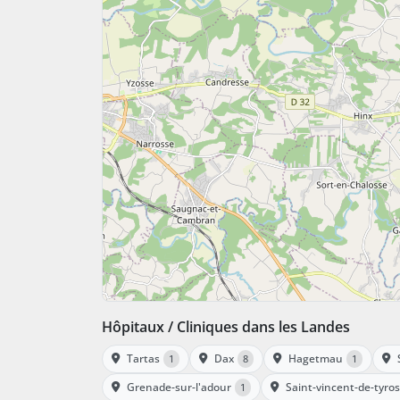
Hôpitaux / Cliniques dans les Landes
Tartas
Dax
Hagetmau
1
8
1
Grenade-sur-l'adour
Saint-vincent-de-tyro
1