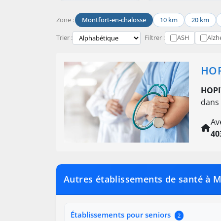
Zone :
Montfort-en-chalosse
10 km
20 km
Trier :
Filtrer :
ASH
Alzh
HOP
HOPI
dans 
Av
40
Autres établissements de santé à M
Établissements pour seniors
2