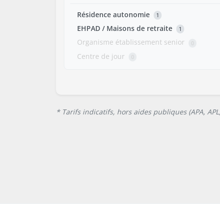
Résidence autonomie
1
EHPAD / Maisons de retraite
1
Organisme établissement senior
0
Centre de jour
0
* Tarifs indicatifs, hors aides publiques (APA, AP