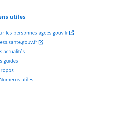
ens utiles
ur-les-personnes-agees.gouv.fr
ness.sante.gouv.fr
s actualités
s guides
propos
Numéros utiles