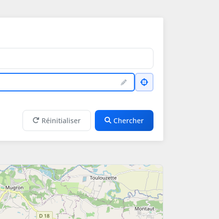
Réinitialiser
Chercher