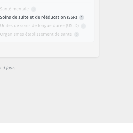
Santé mentale
0
Soins de suite et de rééducation (SSR)
1
Unités de soins de longue durée (USLD)
0
Organismes établissement de santé
0
 à jour.