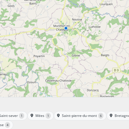
Saint-sever
Mées
Saint-pierre-du-mont
Bretagn
1
1
6
sse
4