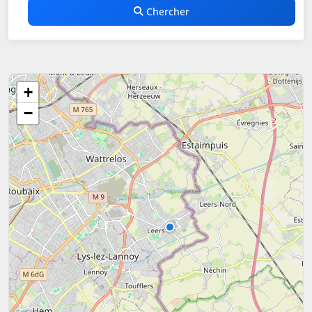
Chercher
+
−