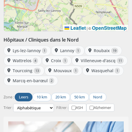
Leaflet
OpenStreetMap
|
©
Hôpitaux / Cliniques dans le Nord
Lys-lez-lannoy
Lannoy
Roubaix
1
1
19
Wattrelos
Croix
Villeneuve-d'ascq
4
1
11
Tourcoing
Mouvaux
Wasquehal
13
1
1
Marcq-en-barœul
2
Zone :
Leers
10 km
20 km
50 km
Nord
Trier :
Filtrer :
ASH
Alzheimer